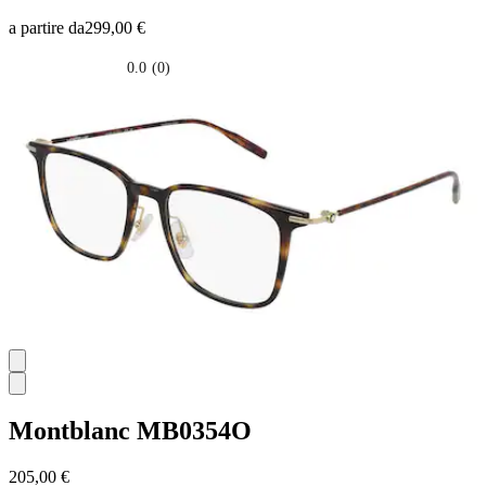
a partire da
299,00 €
0.0
(0)
0.0
su
5
stelle.
Montblanc
MB0354O
205,00 €