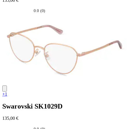
135,00 €
0.0
(0)
0.0
su
5
stelle.
+1
Swarovski
SK1029D
135,00 €