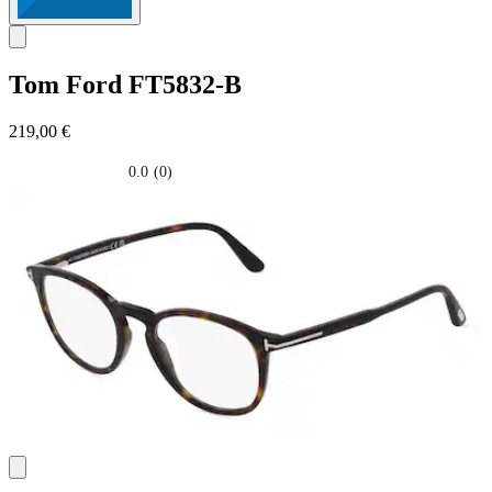
Tom Ford
FT5832-B
219,00 €
0.0
(0)
0.0
su
5
stelle.