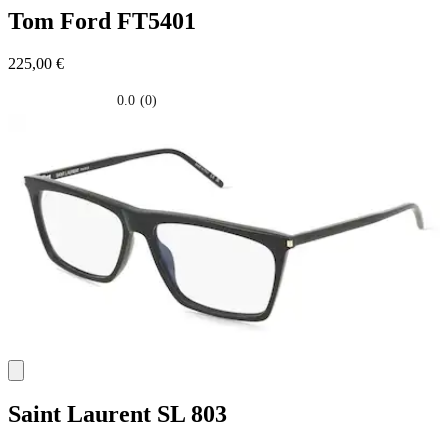
Tom Ford
FT5401
225,00 €
0.0
(0)
0.0
su
5
stelle.
Saint Laurent
SL 803