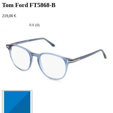
Tom Ford
FT5868-B
219,00 €
0.0
(0)
0.0
su
5
stelle.