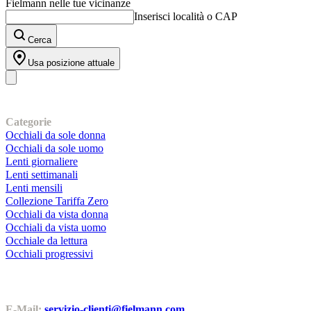
Fielmann nelle tue vicinanze
stelle.
Inserisci località o CAP
Cerca
Usa posizione attuale
I nostri prodotti
Categorie
Occhiali da sole donna
Occhiali da sole uomo
Lenti giornaliere
Lenti settimanali
Lenti mensili
Collezione Tariffa Zero
Occhiali da vista donna
Occhiali da vista uomo
Occhiale da lettura
Occhiali progressivi
Contatti | Info
E-Mail:
servizio-clienti@fielmann.com