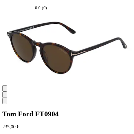
0.0
(0)
0.0
su
5
stelle.
Tom Ford
FT0904
235,00 €