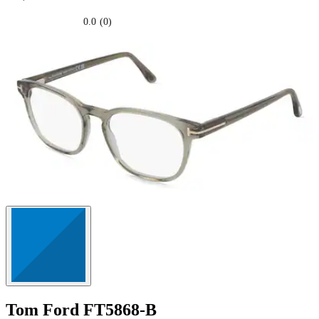
0.0
(0)
0.0
su
5
stelle.
Tom Ford
FT5868-B