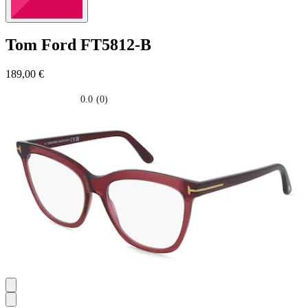
Tom Ford
FT5812-B
189,00 €
0.0
(0)
0.0
su
5
stelle.