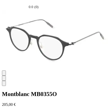
0.0
(0)
0.0
su
5
stelle.
Montblanc
MB0355O
205,00 €