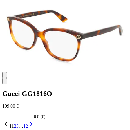
su
5
stelle.
Gucci
GG1816O
199,00 €
0.0
(0)
0.0
su
1
1
2
3
…
12
5