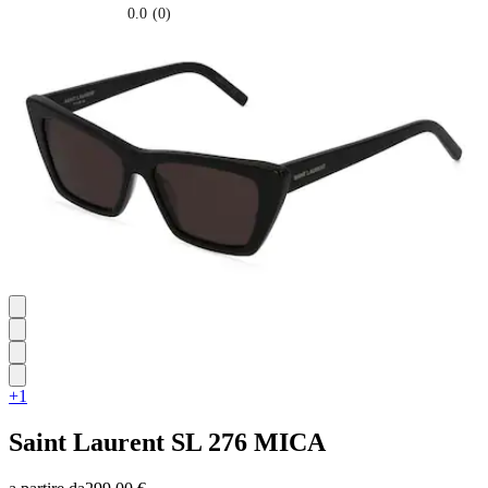
0.0
(0)
0.0
su
5
stelle.
+1
Saint Laurent
SL 276 MICA