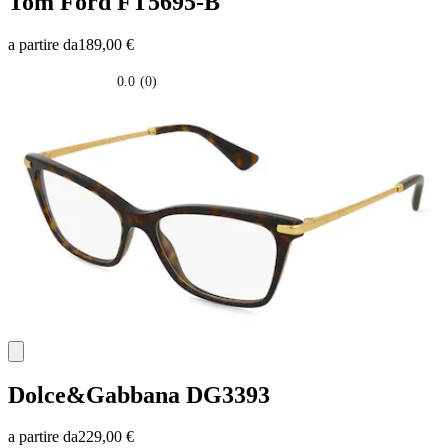
Tom Ford
FT5695-B
a partire da
189,00 €
0.0
(0)
0.0
su
5
stelle.
Dolce&Gabbana
DG3393
a partire da
229,00 €