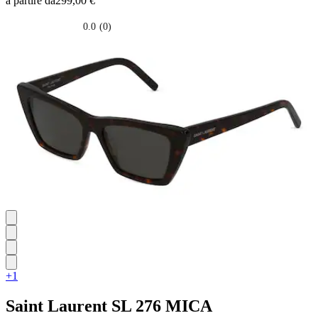
a partire da
299,00 €
0.0
(0)
0.0
su
5
stelle.
+1
Saint Laurent
SL 276 MICA