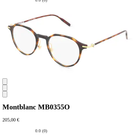
0.0
(0)
0.0
su
5
stelle.
Montblanc
MB0355O
205,00 €
0.0
(0)
0.0