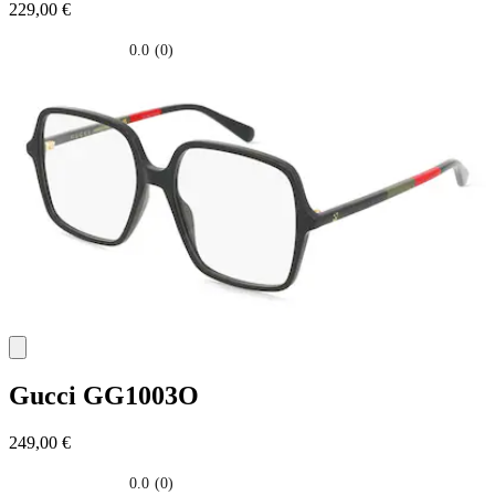
229,00 €
0.0
(0)
0.0
su
5
stelle.
Gucci
GG1003O
249,00 €
0.0
(0)
0.0