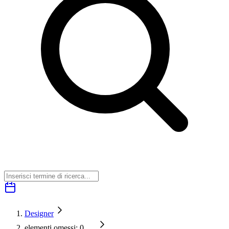
Designer
elementi omessi: 0
…