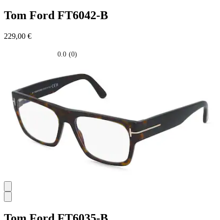
Tom Ford
FT6042-B
229,00 €
0.0
(0)
0.0
su
5
stelle.
Tom Ford
FT6035-B