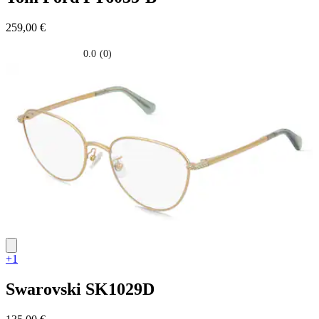
259,00 €
0.0
(0)
0.0
su
5
stelle.
+1
Swarovski
SK1029D