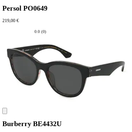
Persol
PO0649
219,00 €
0.0
(0)
0.0
su
5
stelle.
Burberry
BE4432U