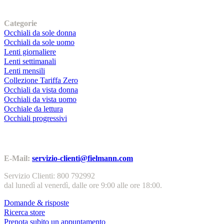
I nostri prodotti
Categorie
Occhiali da sole donna
Occhiali da sole uomo
Lenti giornaliere
Lenti settimanali
Lenti mensili
Collezione Tariffa Zero
Occhiali da vista donna
Occhiali da vista uomo
Occhiale da lettura
Occhiali progressivi
Contatti | Info
E-Mail:
servizio-clienti@fielmann.com
Servizio Clienti: 800 792992
dal lunedì al venerdì, dalle ore 9:00 alle ore 18:00.
Domande & risposte
Ricerca store
Prenota subito un appuntamento