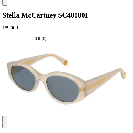
Stella McCartney
SC40080I
189,00 €
0.0
(0)
0.0
su
5
stelle.