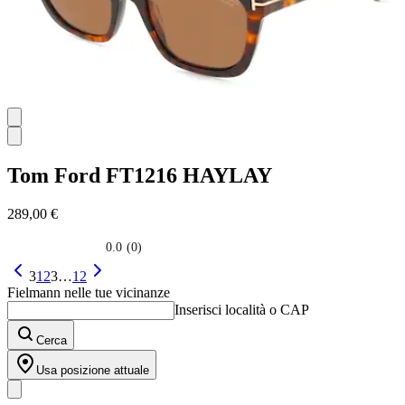
Tom Ford
FT1216 HAYLAY
289,00 €
0.0
(0)
0.0
su
3
1
2
3
…
12
5
Fielmann nelle tue vicinanze
stelle.
Inserisci località o CAP
Cerca
Usa posizione attuale