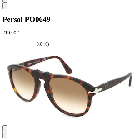
Persol
PO0649
219,00 €
0.0
(0)
0.0
su
5
stelle.