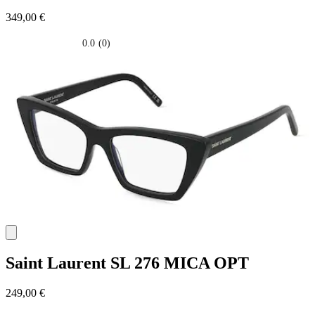
349,00 €
0.0
(0)
0.0
su
5
stelle.
Saint Laurent
SL 276 MICA OPT
249,00 €