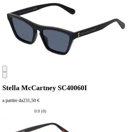
5
stelle.
Stella McCartney
SC40060I
a partire da
231,50 €
0.0
(0)
0.0
su
5
stelle.