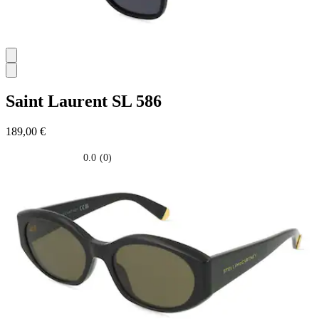
Saint Laurent
SL 586
189,00 €
0.0
(0)
0.0
su
5
stelle.