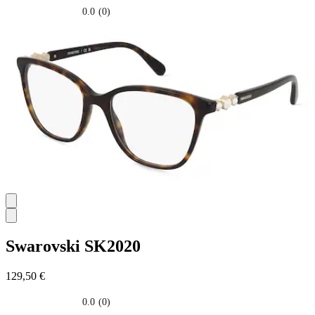
0.0
(0)
0.0
su
5
stelle.
Swarovski
SK2020
129,50 €
0.0
(0)
0.0