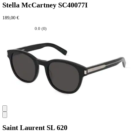
Stella McCartney
SC40077I
189,00 €
0.0
(0)
0.0
su
5
stelle.
Saint Laurent
SL 620