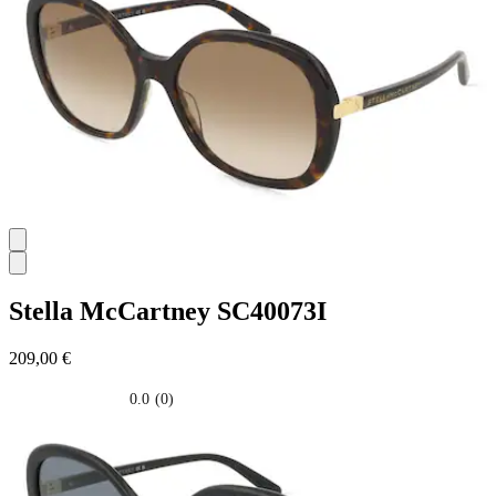
stelle.
Stella McCartney
SC40073I
209,00 €
0.0
(0)
0.0
su
5
stelle.