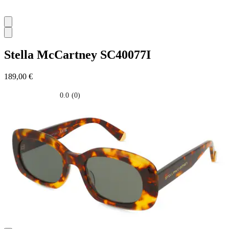
Stella McCartney
SC40077I
189,00 €
0.0
(0)
0.0
su
5
stelle.