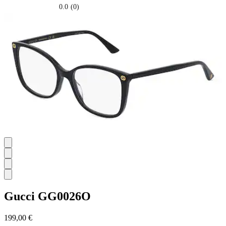
0.0
(0)
0.0
su
5
stelle.
Gucci
GG0026O
199,00 €