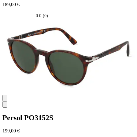
189,00 €
0.0
(0)
0.0
su
5
stelle.
Persol
PO3152S
199,00 €