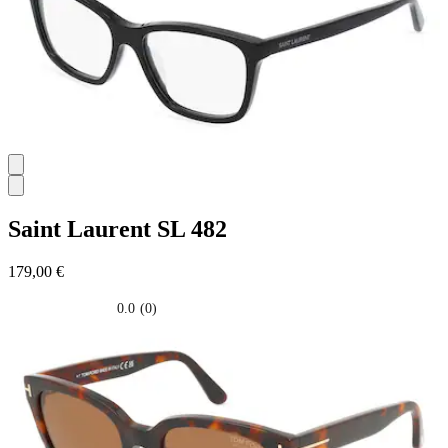
Saint Laurent
SL 482
179,00 €
0.0
(0)
0.0
su
5
stelle.