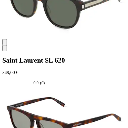
Saint Laurent
SL 620
349,00 €
0.0
(0)
0.0
su
5
stelle.