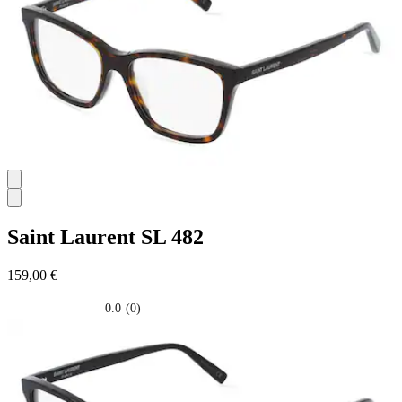
Saint Laurent
SL 482
159,00 €
0.0
(0)
0.0
su
5
stelle.