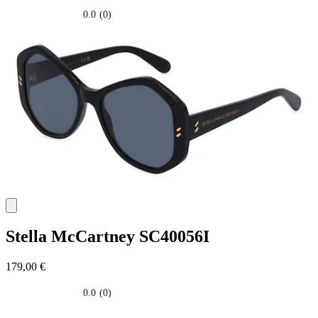
0.0
(0)
0.0
su
5
stelle.
Stella McCartney
SC40056I
179,00 €
0.0
(0)
0.0
su