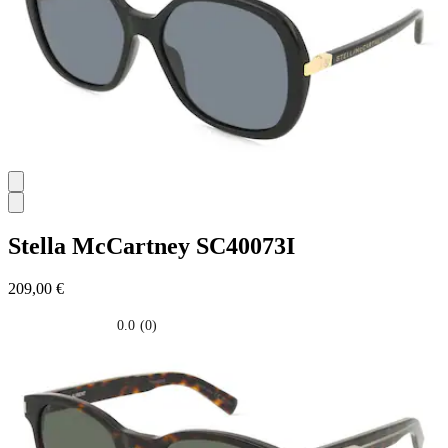
Stella McCartney
SC40073I
209,00 €
0.0
(0)
0.0
su
5
stelle.