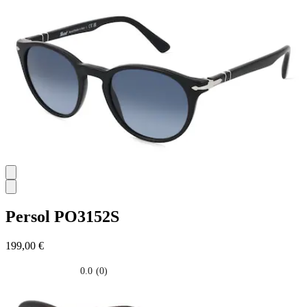
su
5
stelle.
Persol
PO3152S
199,00 €
0.0
(0)
0.0
su
5