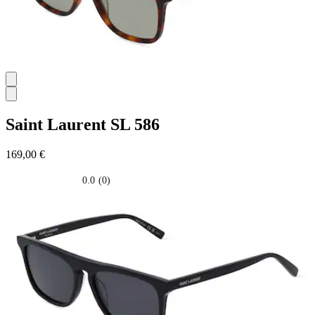
Saint Laurent
SL 586
169,00 €
0.0
(0)
0.0
su
5
stelle.