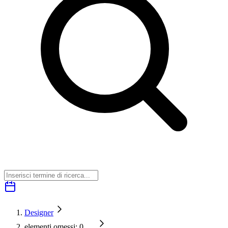
Designer
elementi omessi: 0
…