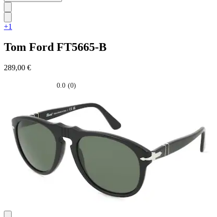
+1
Tom Ford
FT5665-B
289,00 €
0.0
(0)
0.0
su
5
stelle.