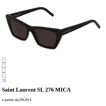
su
5
stelle.
+1
Saint Laurent
SL 276 MICA
a partire da
299,00 €