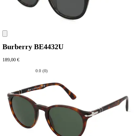
Burberry
BE4432U
189,00 €
0.0
(0)
0.0
su
5
stelle.