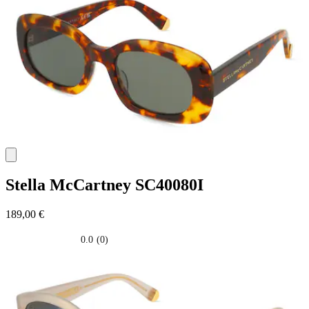
stelle.
Stella McCartney
SC40080I
189,00 €
0.0
(0)
0.0
su
5
stelle.