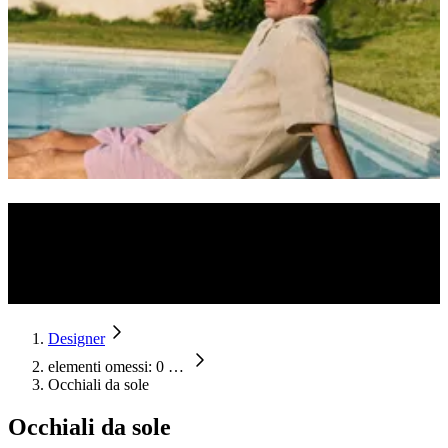
Occhiali da sole di design
Lo stile incontra la qualità: scopri gli occhiali da sole dei designer
più famosi e dei brand di lusso più noti per proteggere i tuoi occhi
con il massimo stile.
Designer
elementi omessi: 0
…
Occhiali da sole
Occhiali da sole