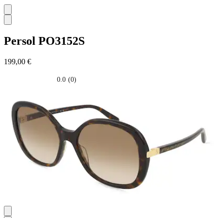
Persol
PO3152S
199,00 €
0.0
(0)
0.0
su
5
stelle.