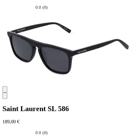
0.0
(0)
0.0
su
5
stelle.
Saint Laurent
SL 586
189,00 €
0.0
(0)
0.0