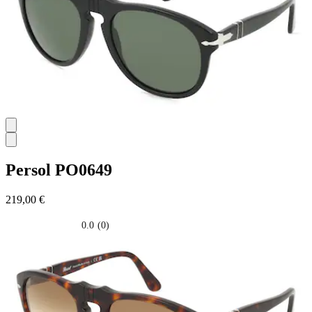
Persol
PO0649
219,00 €
0.0
(0)
0.0
su
5
stelle.