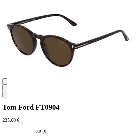
Tom Ford
FT0904
235,00 €
0.0
(0)
0.0