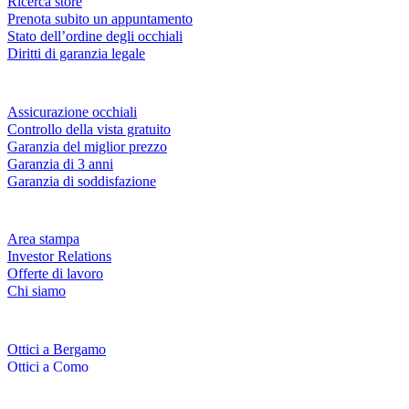
Ricerca store
Prenota subito un appuntamento
Stato dell’ordine degli occhiali
Diritti di garanzia legale
Servizi & garanzie
Assicurazione occhiali
Controllo della vista gratuito
Garanzia del miglior prezzo
Garanzia di 3 anni
Garanzia di soddisfazione
Azienda
Area stampa
Investor Relations
Offerte di lavoro
Chi siamo
Fielmann nelle tue vicinanze
Ottici a Bergamo
Ottici a Como
Ottici a Modena
Ottici a Monza