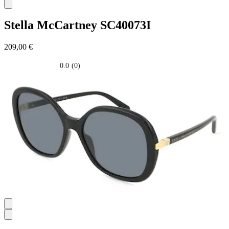
Stella McCartney
SC40073I
209,00 €
0.0
(0)
0.0
su
5
stelle.