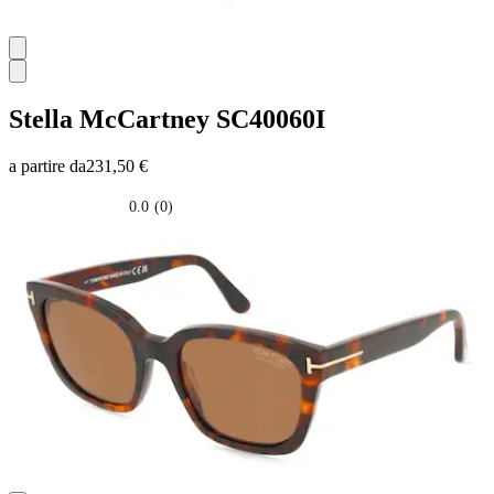
Stella McCartney
SC40060I
a partire da
231,50 €
0.0
(0)
0.0
su
5
stelle.