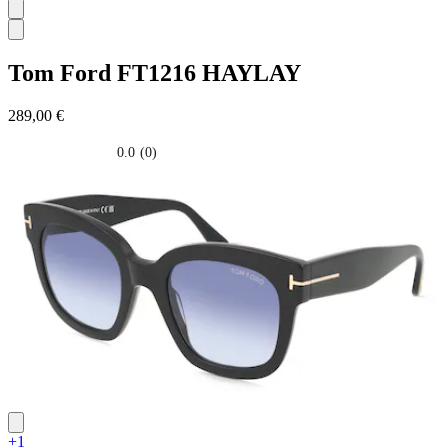
Tom Ford
FT1216 HAYLAY
289,00 €
0.0
(0)
0.0
su
5
stelle.
+1