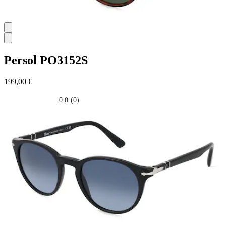
Persol
PO3152S
199,00 €
0.0
(0)
0.0
su
5
stelle.