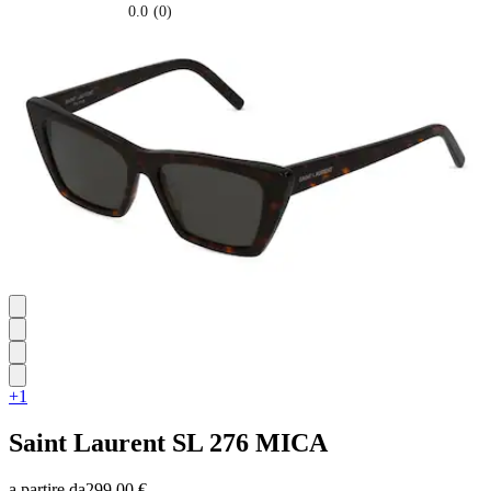
0.0
(0)
0.0
su
5
stelle.
+1
Saint Laurent
SL 276 MICA
a partire da
299,00 €