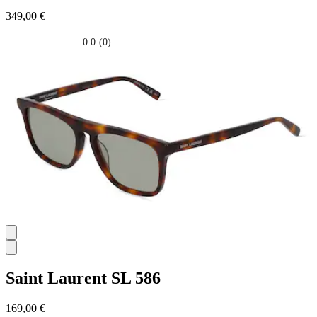
349,00 €
0.0
(0)
0.0
su
5
stelle.
Saint Laurent
SL 586
169,00 €