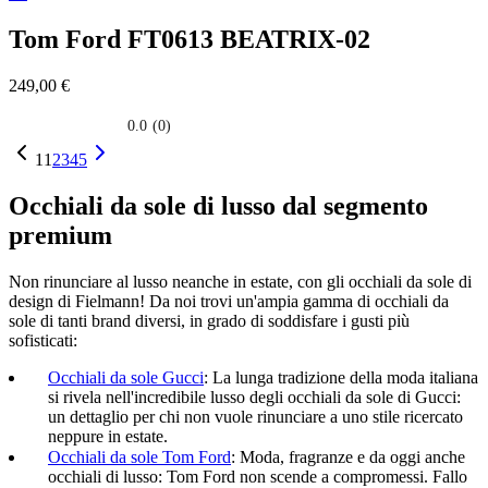
Tom Ford
FT0613 BEATRIX-02
249,00 €
0.0
(0)
0.0
su
1
1
2
3
4
5
5
stelle.
Occhiali da sole di lusso dal segmento
premium
Non rinunciare al lusso neanche in estate, con gli occhiali da sole di
design di Fielmann! Da noi trovi un'ampia gamma di occhiali da
sole di tanti brand diversi, in grado di soddisfare i gusti più
sofisticati:
Occhiali da sole Gucci
:
La lunga tradizione della moda italiana
si rivela nell'incredibile lusso degli occhiali da sole di Gucci:
un dettaglio per chi non vuole rinunciare a uno stile ricercato
neppure in estate.
Occhiali da sole Tom Ford
:
Moda, fragranze e da oggi anche
occhiali di lusso: Tom Ford non scende a compromessi. Fallo