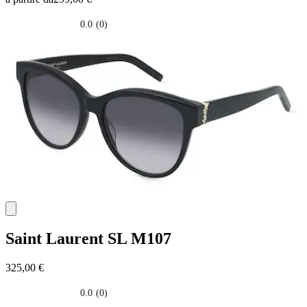
0.0
(0)
0.0
su
5
stelle.
Saint Laurent
SL M107
325,00 €
0.0
(0)
0.0