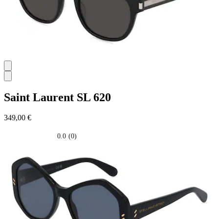
Saint Laurent
SL 620
349,00 €
0.0
(0)
0.0
su
5
stelle.