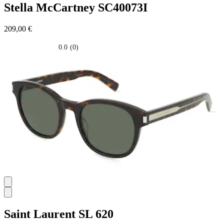
Stella McCartney
SC40073I
209,00 €
0.0
(0)
0.0
su
5
stelle.
Saint Laurent
SL 620