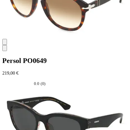
Persol
PO0649
219,00 €
0.0
(0)
0.0
su
5
stelle.