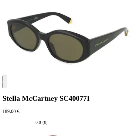
su
5
stelle.
Stella McCartney
SC40077I
189,00 €
0.0
(0)
0.0
su
5