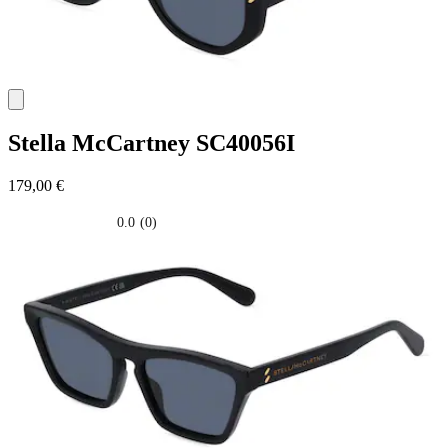
Stella McCartney
SC40056I
179,00 €
0.0
(0)
0.0
su
5
stelle.