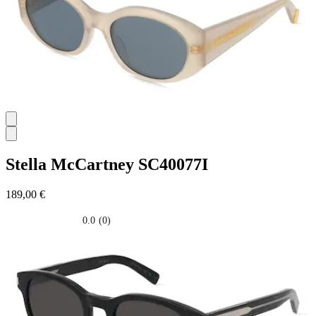
Stella McCartney
SC40077I
189,00 €
0.0
(0)
0.0
su
5
stelle.