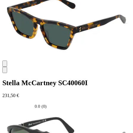
stelle.
Stella McCartney
SC40060I
231,50 €
0.0
(0)
0.0
su
5
stelle.