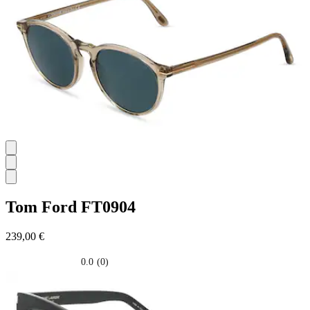
stelle.
Tom Ford
FT0904
239,00 €
0.0
(0)
0.0
su
5
stelle.