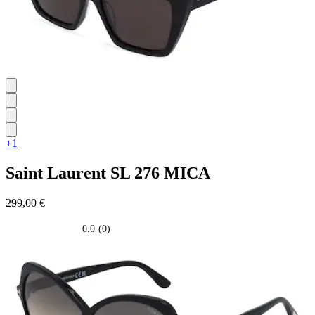
+1
Saint Laurent
SL 276 MICA
299,00 €
0.0
(0)
0.0
su
5
stelle.