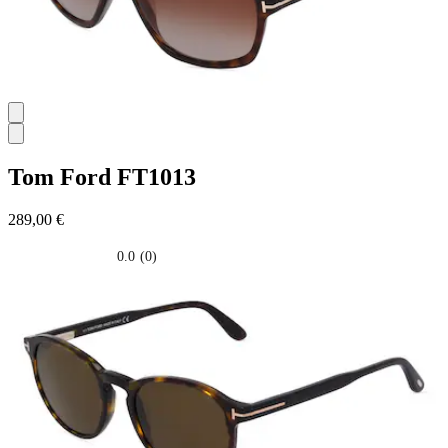
Tom Ford
FT1013
289,00 €
0.0
(0)
0.0
su
5
stelle.