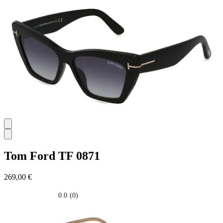
su
5
stelle.
Tom Ford
TF 0871
269,00 €
0.0
(0)
0.0
su
5