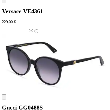
Versace
VE4361
229,00 €
0.0
(0)
0.0
su
5
stelle.
Gucci
GG0488S