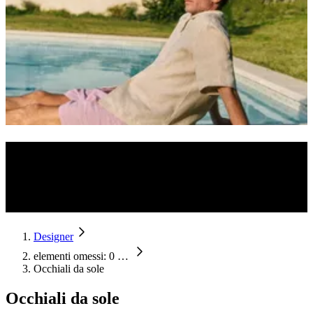
Occhiali da sole di design
Lo stile incontra la qualità: scopri gli occhiali da sole dei designer
più famosi e dei brand di lusso più noti per proteggere i tuoi occhi
con il massimo stile.
Designer
elementi omessi: 0
…
Occhiali da sole
Occhiali da sole