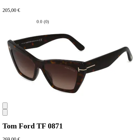
205,00 €
0.0
(0)
0.0
su
5
stelle.
Tom Ford
TF 0871
269,00 €