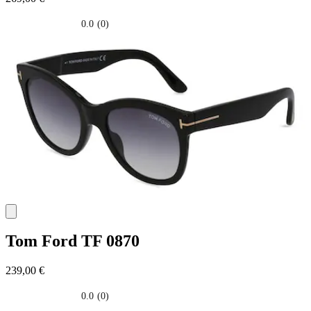
0.0
(0)
0.0
su
5
stelle.
Tom Ford
TF 0870
239,00 €
0.0
(0)
0.0