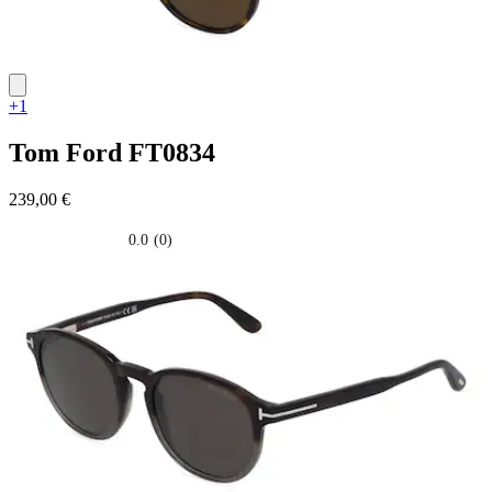
+1
Tom Ford
FT0834
239,00 €
0.0
(0)
0.0
su
5
stelle.