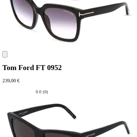
Tom Ford
FT 0952
239,00 €
0.0
(0)
0.0
su
5
stelle.