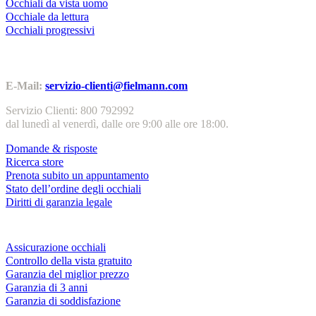
Occhiali da vista uomo
Occhiale da lettura
Occhiali progressivi
Contatti | Info
E-Mail:
servizio-clienti@fielmann.com
Servizio Clienti: 800 792992
dal lunedì al venerdì, dalle ore 9:00 alle ore 18:00.
Domande & risposte
Ricerca store
Prenota subito un appuntamento
Stato dell’ordine degli occhiali
Diritti di garanzia legale
Servizi & garanzie
Assicurazione occhiali
Controllo della vista gratuito
Garanzia del miglior prezzo
Garanzia di 3 anni
Garanzia di soddisfazione