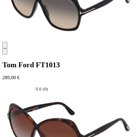
Tom Ford
FT1013
289,00 €
0.0
(0)
0.0
su
5
stelle.