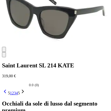
Saint Laurent
SL 214 KATE
319,00 €
0.0
(0)
0.0
su
5
1
2
3
4
5
5
stelle.
Occhiali da sole di lusso dal segmento
premium