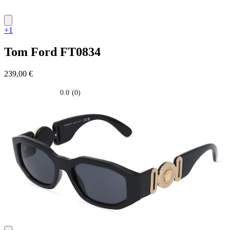
+1
Tom Ford
FT0834
239,00 €
0.0
(0)
0.0
su
5
stelle.