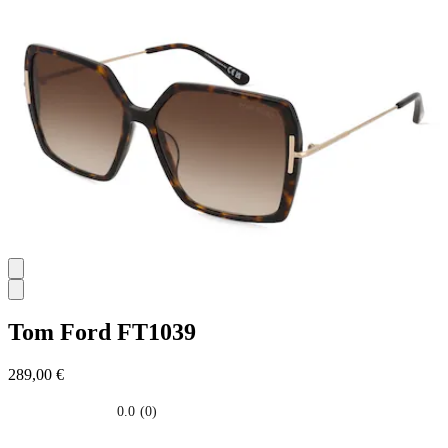
Tom Ford
FT1039
289,00 €
0.0
(0)
0.0
su