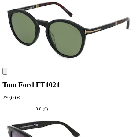
5
stelle.
Tom Ford
FT1021
279,00 €
0.0
(0)
0.0
su
5
stelle.