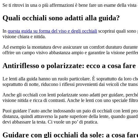
Se ti ritrovi in una o più affermazioni è bene fare un esame della vista 
Quali occhiali sono adatti alla guida?
In
questa guida su forma del viso e degli occhiali
scoprirai quali sono 
visione chiara e nitida.
Ad esempio la montatura deve assicurare un comfort duraturo durante i t
offrire un campo visivo abbastanza ampio e garantire la visione perifer
Antiriflesso o polarizzate: ecco a cosa fare 
Le lenti alla guida hanno un ruolo particolare. È soprattutto da loro ch
soprattutto di notte, riducono i riflessi provenienti dai veicoli che tran
Anche gli occhiali con lenti polarizzate sono adatti per guidare, perch
visione nitida e ricca di contrasti. Anche le lenti con uno speciale fil
Puoi guidare l
’
auto anche indossando un paio di occhiali con lenti prog
distanza, quindi attraverso la parte superiore della lente, quando guardi
devi abbassare la testa. Ci vuole un po
’
di pratica.
Guidare con gli occhiali da sole: a cosa far