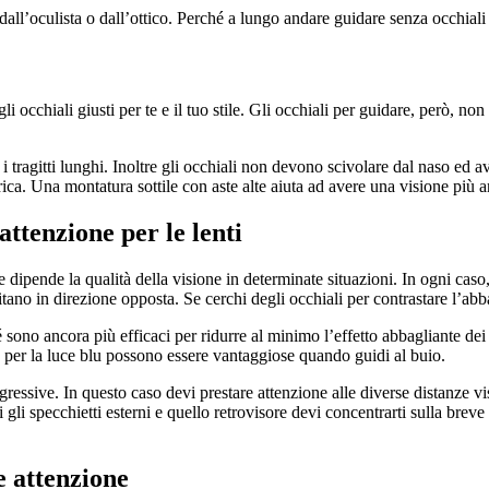
dall
’
oculista o dall
’
ottico. Perché a lungo andare guidare senza occhiali 
gli occhiali giusti per te e il tuo stile. Gli occhiali per guidare, però, 
ragitti lunghi. Inoltre gli occhiali non devono scivolare dal naso ed ave
ica. Una montatura sottile con aste alte aiuta ad avere una visione più 
attenzione per le lenti
e dipende la qualità della visione in determinate situazioni. In ogni cas
sitano in direzione opposta. Se cerchi degli occhiali per contrastare l
’
abba
é sono ancora più efficaci per ridurre al minimo l
’
effetto abbagliante dei 
tro per la luce blu possono essere vantaggiose quando guidi al buio.
ressive. In questo caso devi prestare attenzione alle diverse distanze vis
 gli specchietti esterni e quello retrovisore devi concentrarti sulla breve
e attenzione