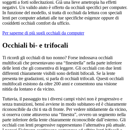
soggetti a forti sollecitazioni. Già una lieve ametropia ha effetti
negativi. Un valido aiuto è offerto da occhiali specifici per computer.
In funzione del modello, si tratta di occhiali da lettura con speciali
lenti per computer adattati alle tue specifiche esigenze oppure di
cosiddetti occhiali comfort da ufficio.
Per saperne di più sugli occhiali da computer
Occhiali bi- e trifocali
Ti ricordi gli occhiali di tuo nonno? Forse indossava occhiali
multifocali che presentavano una “finestrellaˮ nella parte inferiore
delle lenti che gli consentiva di leggere. Gli occhiali con due lenti
differenti chiaramente visibili sono definiti bifocali. Se la lente
presenta tre gradazioni, si parla di occhiali trifocali. Questi occhiali
multifocali esistono da oltre 200 anni e consentono una visione
nitida da lontano e da vicino.
Tuttavia, il passaggio tra i diversi campi visivi non è progressivo e
senza transizioni, bensì avviene in modo subitaneo ed è chiaramente
riconoscibile da chi ti sta di fronte. Per vedere nitidamente da vicino,
si osserva come attraverso una “finestraˮ, ovvero un segmento nella
parte inferiore della lente chiaramente riconoscibile dall’esterno. Gli
occhiali con lenti progressive rappresentano l’alternativa più attuale.