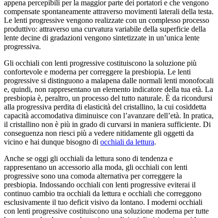
appena percepibili per la maggior parte dei portatori e che vengono
compensate spontaneamente attraverso movimenti laterali della testa.
Le lenti progressive vengono realizzate con un complesso processo
produttivo: attraverso una curvatura variabile della superficie della
lente decine di gradazioni vengono sintetizzate in un’unica lente
progressiva.
Gli occhiali con lenti progressive costituiscono la soluzione più
confortevole e moderna per correggere la presbiopia. Le lenti
progressive si distinguono a malapena dalle normali lenti monofocali
e, quindi, non rappresentano un elemento indicatore della tua età. La
presbiopia è, peraltro, un processo del tutto naturale. È da ricondursi
alla progressiva perdita di elasticità del cristallino, la cui cosiddetta
capacità accomodativa diminuisce con l’avanzare dell’età. In pratica,
il cristallino non è più in grado di curvarsi in maniera sufficiente. Di
conseguenza non riesci più a vedere nitidamente gli oggetti da
vicino e hai dunque bisogno di
occhiali da lettura
.
Anche se oggi gli occhiali da lettura sono di tendenza e
rappresentano un accessorio alla moda, gli occhiali con lenti
progressive sono una comoda alternativa per correggere la
presbiopia. Indossando occhiali con lenti progressive eviterai il
continuo cambio tra occhiali da lettura e occhiali che correggono
esclusivamente il tuo deficit visivo da lontano. I moderni occhiali
con lenti progressive costituiscono una soluzione moderna per tutte