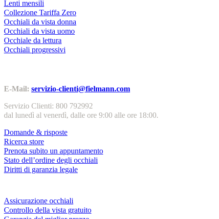
Lenti mensili
Collezione Tariffa Zero
Occhiali da vista donna
Occhiali da vista uomo
Occhiale da lettura
Occhiali progressivi
Contatti | Info
E-Mail:
servizio-clienti@fielmann.com
Servizio Clienti: 800 792992
dal lunedì al venerdì, dalle ore 9:00 alle ore 18:00.
Domande & risposte
Ricerca store
Prenota subito un appuntamento
Stato dell’ordine degli occhiali
Diritti di garanzia legale
Servizi & garanzie
Assicurazione occhiali
Controllo della vista gratuito