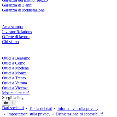
Garanzia del miglior prezzo
Garanzia di 3 anni
Garanzia di soddisfazione
Azienda
Area stampa
Investor Relations
Offerte di lavoro
Chi siamo
Fielmann nelle tue vicinanze
Ottici a Bergamo
Ottici a Como
Ottici a Modena
Ottici a Monza
Ottici a Trento
Ottici a Verona
Ottici a Vicenza
Mostra altre città
Scegli la lingua
de
it
Dati societari
Tutela dei dati
Informativa sulla privacy
Impostazioni sulla privacy
Dichiarazione di accessibilità