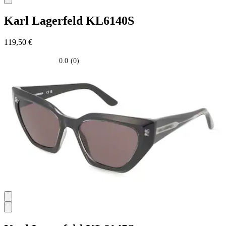
Karl Lagerfeld
KL6140S
119,50 €
0.0
(0)
0.0
su
5
stelle.