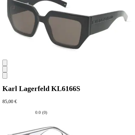
stelle.
Karl Lagerfeld
KL6166S
85,00 €
0.0
(0)
0.0
su
5
stelle.