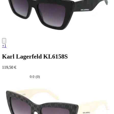
+1
Karl Lagerfeld
KL6158S
119,50 €
0.0
(0)
0.0
su
5
stelle.