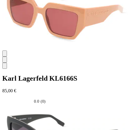
Karl Lagerfeld
KL6166S
85,00 €
0.0
(0)
0.0
su
5
stelle.