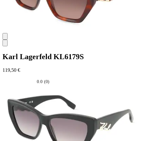
Karl Lagerfeld
KL6179S
119,50 €
0.0
(0)
0.0
su
5
stelle.