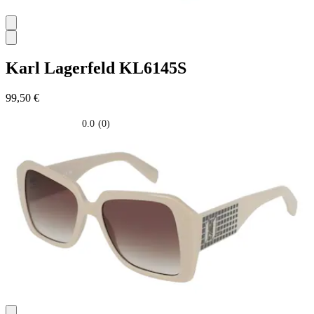
Karl Lagerfeld
KL6145S
99,50 €
0.0
(0)
0.0
su
5
stelle.