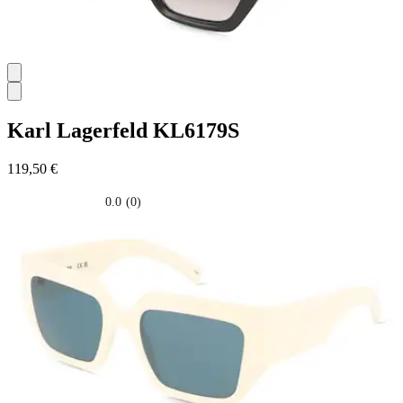
Karl Lagerfeld
KL6179S
119,50 €
0.0
(0)
0.0
su
5
stelle.