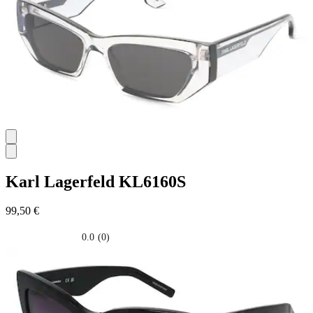
Karl Lagerfeld
KL6160S
99,50 €
0.0
(0)
0.0
su
5
stelle.