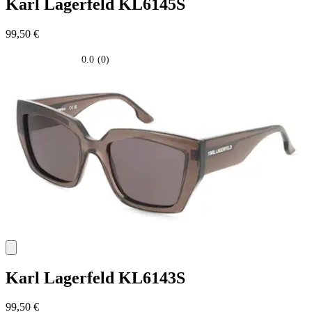
Karl Lagerfeld
KL6145S
99,50 €
0.0
(0)
0.0
su
5
stelle.
Karl Lagerfeld
KL6143S
99,50 €