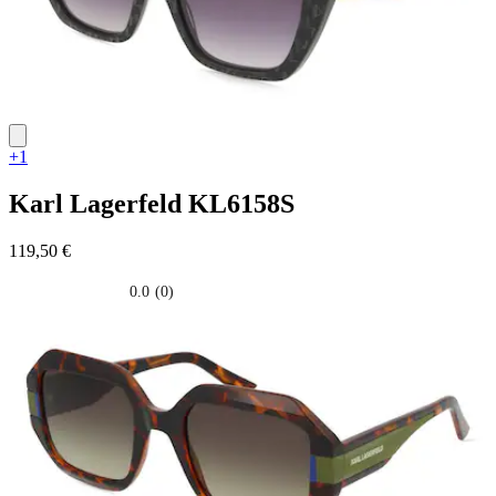
+1
Karl Lagerfeld
KL6158S
119,50 €
0.0
(0)
0.0
su
5
stelle.