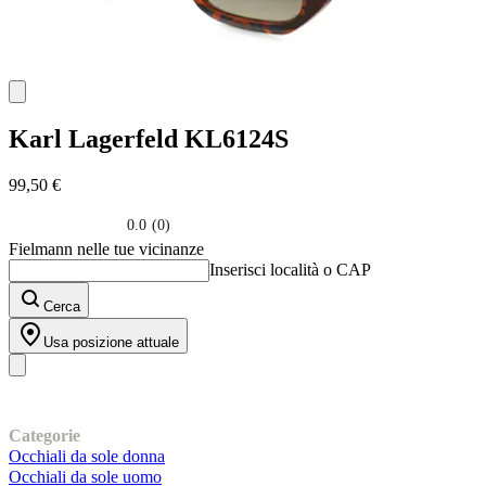
Karl Lagerfeld
KL6124S
99,50 €
0.0
(0)
0.0
Fielmann nelle tue vicinanze
su
Inserisci località o CAP
5
stelle.
Cerca
Usa posizione attuale
I nostri prodotti
Categorie
Occhiali da sole donna
Occhiali da sole uomo