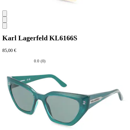
Karl Lagerfeld
KL6166S
85,00 €
0.0
(0)
0.0
su
5
stelle.