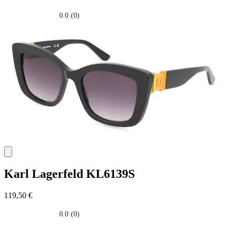
0.0
(0)
0.0
su
5
stelle.
Karl Lagerfeld
KL6139S
119,50 €
0.0
(0)
0.0
su