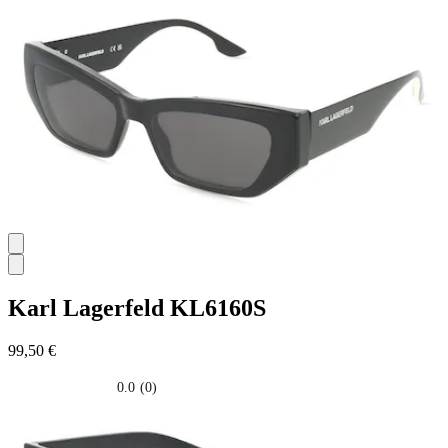
5
stelle.
Karl Lagerfeld
KL6160S
99,50 €
0.0
(0)
0.0
su
5