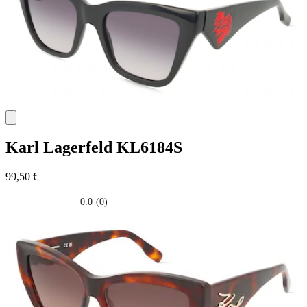
Karl Lagerfeld
KL6184S
99,50 €
0.0
(0)
0.0
su
5
stelle.