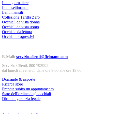
Lenti giornaliere
Lenti settimanali
Lenti mensili
Collezione Tariffa Zero
Occhiali da vista donna
Occhiali da vista uomo
Occhiale da lettura
Occhiali progressivi
Contatti | Info
E-Mail:
servizio-clienti@fielmann.com
Servizio Clienti: 800 792992
dal lunedì al venerdì, dalle ore 9:00 alle ore 18:00.
Domande & risposte
Ricerca store
Prenota subito un appuntamento
Stato dell’ordine degli occhiali
Diritti di garanzia legale
Servizi & garanzie