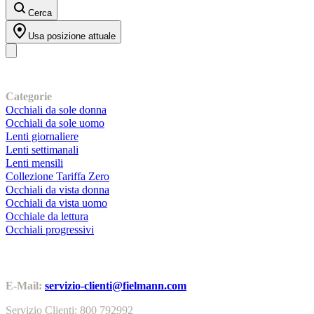
Cerca
Usa posizione attuale
I nostri prodotti
Categorie
Occhiali da sole donna
Occhiali da sole uomo
Lenti giornaliere
Lenti settimanali
Lenti mensili
Collezione Tariffa Zero
Occhiali da vista donna
Occhiali da vista uomo
Occhiale da lettura
Occhiali progressivi
Contatti | Info
E-Mail:
servizio-clienti@fielmann.com
Servizio Clienti: 800 792992