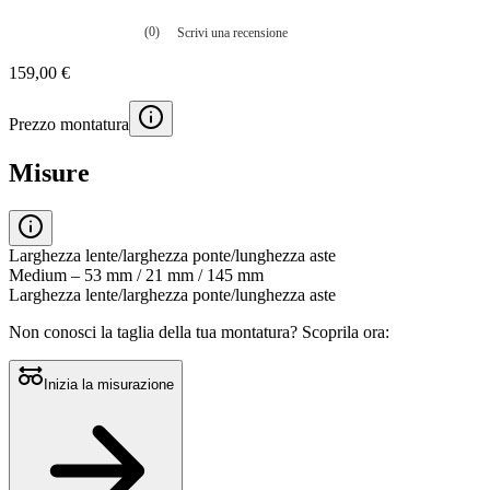
(0)
Scrivi una recensione
Nessuna
valutazione
159,00 €
La
valutazione
media
Prezzo montatura
è
di
0.0
Misure
su
5.
Leggi
0
recensioni
Larghezza lente/larghezza ponte/lunghezza aste
Stesso
Medium – 53 mm / 21 mm / 145 mm
link
Larghezza lente/larghezza ponte/lunghezza aste
alla
pagina.
Non conosci la taglia della tua montatura?
Scoprila ora:
Inizia la misurazione