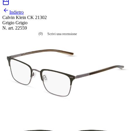
Indietro
Calvin Klein CK 21302
Grigio Grigio
N. art. 22559
(0)
Scrivi una recensione
Nessuna
valutazione
La
valutazione
media
è
di
0.0
su
5.
Leggi
0
recensioni
Stesso
link
alla
pagina.