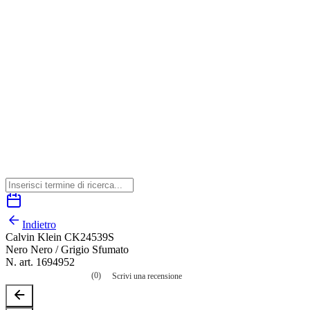
Indietro
Calvin Klein CK24539S
Nero Nero / Grigio Sfumato
N. art. 1694952
(0)
Scrivi una recensione
Nessuna
valutazione
La