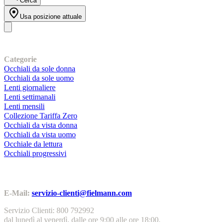
Cerca
Usa posizione attuale
I nostri prodotti
Categorie
Occhiali da sole donna
Occhiali da sole uomo
Lenti giornaliere
Lenti settimanali
Lenti mensili
Collezione Tariffa Zero
Occhiali da vista donna
Occhiali da vista uomo
Occhiale da lettura
Occhiali progressivi
Contatti | Info
E-Mail:
servizio-clienti@fielmann.com
Servizio Clienti: 800 792992
dal lunedì al venerdì, dalle ore 9:00 alle ore 18:00.