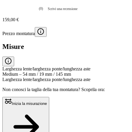
(0)
Scrivi una recensione
Nessuna
valutazione
159,00 €
La
valutazione
media
Prezzo montatura
è
di
0.0
Misure
su
5.
Leggi
0
recensioni
Larghezza lente/larghezza ponte/lunghezza aste
Stesso
Medium – 54 mm / 19 mm / 145 mm
link
Larghezza lente/larghezza ponte/lunghezza aste
alla
pagina.
Non conosci la taglia della tua montatura?
Scoprila ora:
Inizia la misurazione