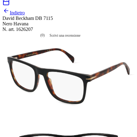
Indietro
David Beckham DB 7115
Nero Havana
N. art. 1626207
(0)
Scrivi una recensione
Nessuna
valutazione
La
valutazione
media
è
di
0.0
su
5.
Leggi
0
recensioni
Stesso
link
alla
pagina.