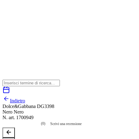
Indietro
Dolce&Gabbana DG3398
Nero Nero
N. art. 1700949
(0)
Scrivi una recensione
Nessuna
valutazione
La