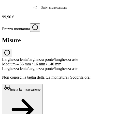
(0)
Scrivi una recensione
Nessuna
valutazione
99,90 €
La
valutazione
media
Prezzo montatura
è
di
0.0
Misure
su
5.
Leggi
0
recensioni
Larghezza lente/larghezza ponte/lunghezza aste
Stesso
Medium – 56 mm / 16 mm / 140 mm
link
Larghezza lente/larghezza ponte/lunghezza aste
alla
pagina.
Non conosci la taglia della tua montatura?
Scoprila ora:
Inizia la misurazione