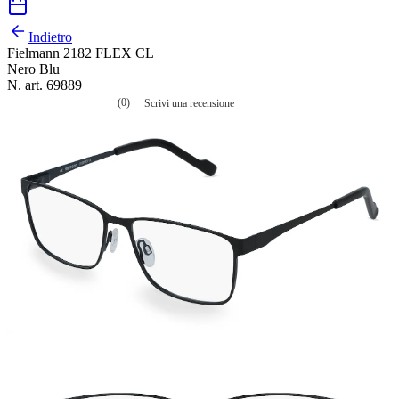
Indietro
Fielmann 2182 FLEX CL
Nero Blu
N. art. 69889
(0)
Scrivi una recensione
Nessuna
valutazione
La
valutazione
media
è
di
0.0
su
5.
Leggi
0
recensioni
Stesso
link
alla
pagina.