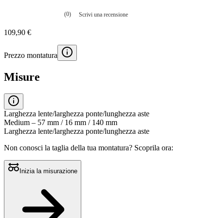
(0)
Scrivi una recensione
Nessuna
valutazione
109,90 €
La
valutazione
media
Prezzo montatura
è
di
0.0
Misure
su
5.
Leggi
0
recensioni
Larghezza lente/larghezza ponte/lunghezza aste
Stesso
Medium – 57 mm / 16 mm / 140 mm
link
Larghezza lente/larghezza ponte/lunghezza aste
alla
pagina.
Non conosci la taglia della tua montatura?
Scoprila ora:
Inizia la misurazione