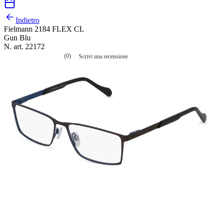
Indietro
Fielmann 2184 FLEX CL
Gun Blu
N. art. 22172
(0)
Scrivi una recensione
Nessuna
valutazione
La
valutazione
media
è
di
0.0
su
5.
Leggi
0
recensioni
Stesso
link
alla
pagina.