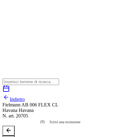
Indietro
Fielmann AB 006 FLEX CL
Havana Havana
N. art. 20705
(0)
Scrivi una recensione
Nessuna
valutazione
La