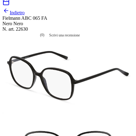
Indietro
Fielmann ABC 065 FA
Nero Nero
N. art. 22630
(0)
Scrivi una recensione
Nessuna
valutazione
La
valutazione
media
è
di
0.0
su
5.
Leggi
0
recensioni
Stesso
link
alla
pagina.