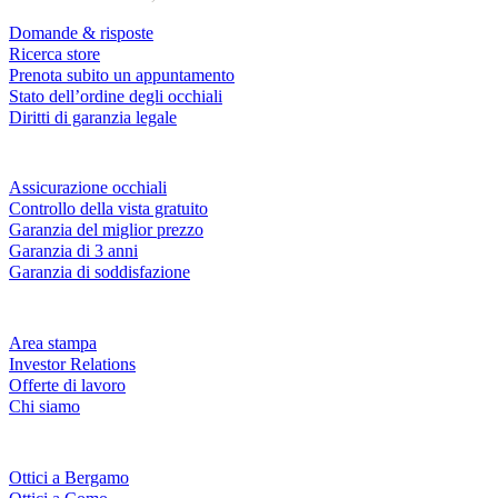
Domande & risposte
Ricerca store
Prenota subito un appuntamento
Stato dell’ordine degli occhiali
Diritti di garanzia legale
Servizi & garanzie
Assicurazione occhiali
Controllo della vista gratuito
Garanzia del miglior prezzo
Garanzia di 3 anni
Garanzia di soddisfazione
Azienda
Area stampa
Investor Relations
Offerte di lavoro
Chi siamo
Fielmann nelle tue vicinanze
Ottici a Bergamo