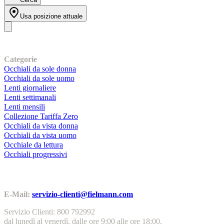
Usa posizione attuale
I nostri prodotti
Categorie
Occhiali da sole donna
Occhiali da sole uomo
Lenti giornaliere
Lenti settimanali
Lenti mensili
Collezione Tariffa Zero
Occhiali da vista donna
Occhiali da vista uomo
Occhiale da lettura
Occhiali progressivi
Contatti | Info
E-Mail:
servizio-clienti@fielmann.com
Servizio Clienti: 800 792992
dal lunedì al venerdì, dalle ore 9:00 alle ore 18:00.