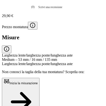
(0)
Scrivi una recensione
Nessuna
valutazione
29,90 €
La
valutazione
media
Prezzo montatura
è
di
0.0
Misure
su
5.
Leggi
0
recensioni
Larghezza lente/larghezza ponte/lunghezza aste
Stesso
Medium – 53 mm / 16 mm / 135 mm
link
Larghezza lente/larghezza ponte/lunghezza aste
alla
pagina.
Non conosci la taglia della tua montatura?
Scoprila ora:
Inizia la misurazione