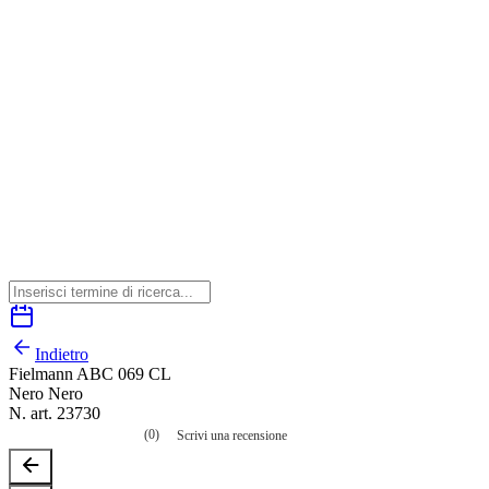
Indietro
Fielmann ABC 069 CL
Nero Nero
N. art. 23730
(0)
Scrivi una recensione
Nessuna
valutazione
La