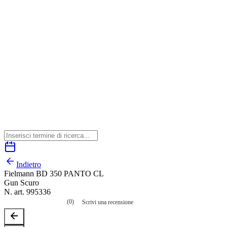
Indietro
Fielmann BD 350 PANTO CL
Gun Scuro
N. art. 995336
(0)
Scrivi una recensione
Nessuna
valutazione
La