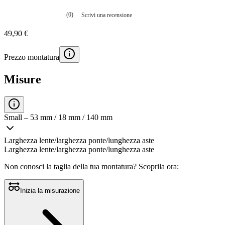
(0)
Scrivi una recensione
Nessuna
valutazione
49,90 €
La
valutazione
media
Prezzo montatura
è
di
0.0
Misure
su
5.
Leggi
0
recensioni
Small – 53 mm / 18 mm / 140 mm
Stesso
link
alla
Larghezza lente/larghezza ponte/lunghezza aste
pagina.
Larghezza lente/larghezza ponte/lunghezza aste
Non conosci la taglia della tua montatura?
Scoprila ora:
Inizia la misurazione