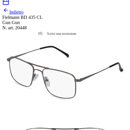
Indietro
Fielmann BD 435 CL
Gun Gun
N. art. 20448
(0)
Scrivi una recensione
Nessuna
valutazione
La
valutazione
media
è
di
0.0
su
5.
Leggi
0
recensioni
Stesso
link
alla
pagina.