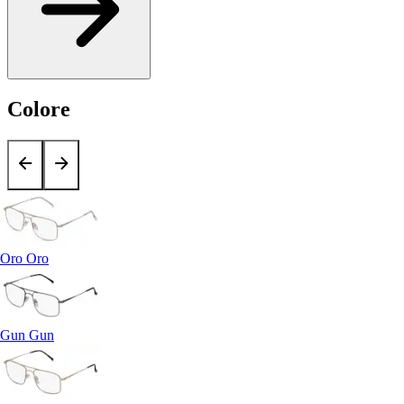
Colore
Oro Oro
Gun Gun