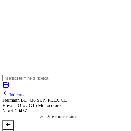
Indietro
Fielmann BD 436 SUN FLEX CL
Havana Oro / G15 Monocolore
N. art. 20457
(0)
Scrivi una recensione
Nessuna
valutazione
La