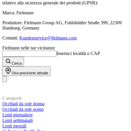
relativo alla sicurezza generale dei prodotti (GPSR):
Marca: Fielmann
Produttore: Fielmann Group AG, Fuhlsbüttler Straße 399, 22309
Hamburg, Germany
Contatti:
Kundenservice@fielmann.com
Fielmann nelle tue vicinanze
Inserisci località o CAP
Cerca
Usa posizione attuale
I nostri prodotti
Categorie
Occhiali da sole donna
Occhiali da sole uomo
Lenti giornaliere
Lenti settimanali
Lenti mensili