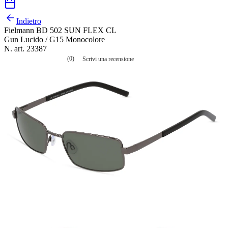
Indietro
Fielmann BD 502 SUN FLEX CL
Gun Lucido / G15 Monocolore
N. art. 23387
(0)
Scrivi una recensione
Nessuna
valutazione
La
valutazione
media
è
di
0.0
su
5.
Leggi
0
recensioni
Stesso
link
alla
pagina.