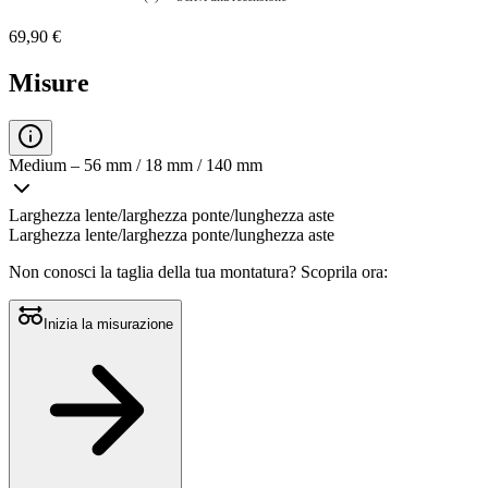
Nessuna
valutazione
69,90 €
La
valutazione
media
Misure
è
di
0.0
su
5.
Medium – 56 mm / 18 mm / 140 mm
Leggi
0
recensioni
Larghezza lente/larghezza ponte/lunghezza aste
Stesso
Larghezza lente/larghezza ponte/lunghezza aste
link
alla
Non conosci la taglia della tua montatura?
Scoprila ora:
pagina.
Inizia la misurazione