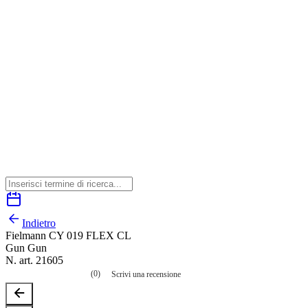
Indietro
Fielmann CY 019 FLEX CL
Gun Gun
N. art. 21605
(0)
Scrivi una recensione
Nessuna
valutazione
La