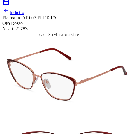
Indietro
Fielmann DT 007 FLEX FA
Oro Rosso
N. art. 21783
(0)
Scrivi una recensione
Nessuna
valutazione
La
valutazione
media
è
di
0.0
su
5.
Leggi
0
recensioni
Stesso
link
alla
pagina.