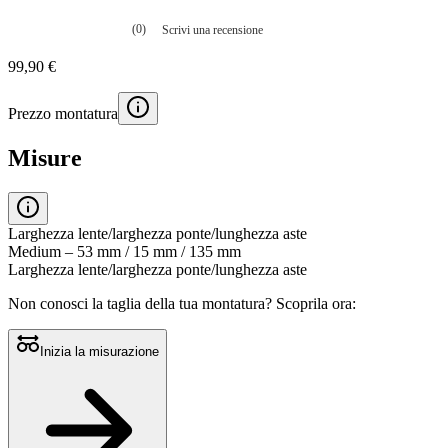
(0)
Scrivi una recensione
Nessuna
valutazione
99,90 €
La
valutazione
media
Prezzo montatura
è
di
0.0
Misure
su
5.
Leggi
0
recensioni
Larghezza lente/larghezza ponte/lunghezza aste
Stesso
Medium – 53 mm / 15 mm / 135 mm
link
Larghezza lente/larghezza ponte/lunghezza aste
alla
pagina.
Non conosci la taglia della tua montatura?
Scoprila ora:
Inizia la misurazione