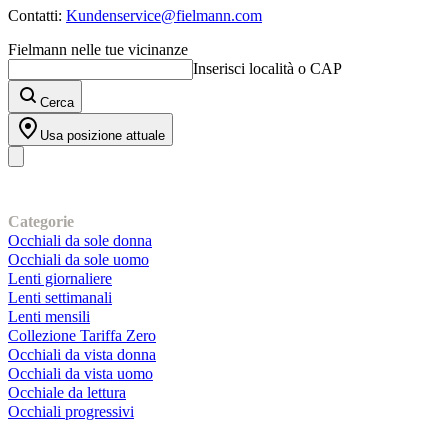
Contatti:
Kundenservice@fielmann.com
Fielmann nelle tue vicinanze
Inserisci località o CAP
Cerca
Usa posizione attuale
I nostri prodotti
Categorie
Occhiali da sole donna
Occhiali da sole uomo
Lenti giornaliere
Lenti settimanali
Lenti mensili
Collezione Tariffa Zero
Occhiali da vista donna
Occhiali da vista uomo
Occhiale da lettura
Occhiali progressivi