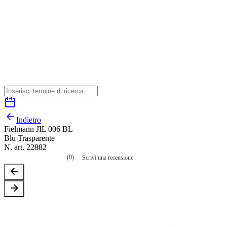
Indietro
Fielmann JIL 006 BL
Blu Trasparente
N. art. 22882
(0)
Scrivi una recensione
Nessuna
valutazione
La
valutazione
media
è
di
0.0
su