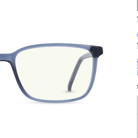
B
G
T