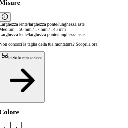
media
Misure
è
di
0.0
su
5.
Larghezza lente/larghezza ponte/lunghezza aste
Leggi
Medium – 56 mm / 17 mm / 145 mm
0
Larghezza lente/larghezza ponte/lunghezza aste
recensioni
Stesso
Non conosci la taglia della tua montatura?
Scoprila ora:
link
alla
pagina.
Inizia la misurazione
Colore