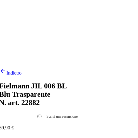
Indietro
Fielmann JIL 006 BL
Blu Trasparente
N. art. 22882
(0)
Scrivi una recensione
Nessuna
valutazione
39,90 €
La
valutazione