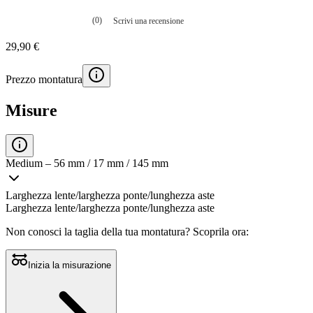
(0)
Scrivi una recensione
Nessuna
valutazione
29,90 €
La
valutazione
media
Prezzo montatura
è
di
0.0
Misure
su
5.
Leggi
0
recensioni
Medium – 56 mm / 17 mm / 145 mm
Stesso
link
alla
Larghezza lente/larghezza ponte/lunghezza aste
pagina.
Larghezza lente/larghezza ponte/lunghezza aste
Non conosci la taglia della tua montatura?
Scoprila ora:
Inizia la misurazione