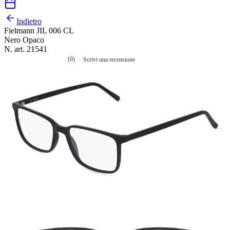
Indietro
Fielmann JIL 006 CL
Nero Opaco
N. art. 21541
(0)
Scrivi una recensione
Nessuna
valutazione
La
valutazione
media
è
di
0.0
su
5.
Leggi
0
recensioni
Stesso
link
alla
pagina.