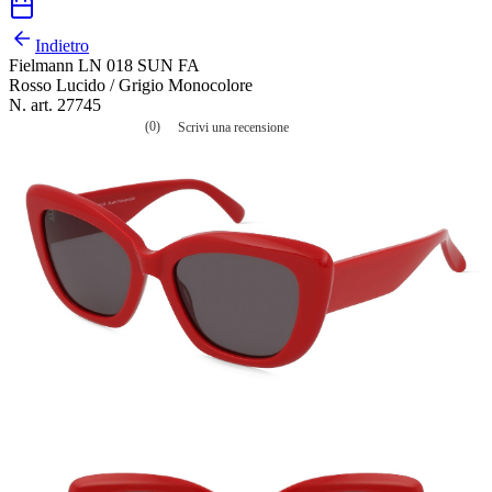
Indietro
Fielmann LN 018 SUN FA
Rosso Lucido / Grigio Monocolore
N. art. 27745
(0)
Scrivi una recensione
Nessuna
valutazione
La
valutazione
media
è
di
0.0
su
5.
Leggi
0
recensioni
Stesso
link
alla
pagina.