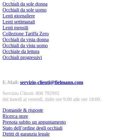
Occhiali da sole donna
Occhiali da sole uomo
Lenti giornaliere
Lenti settimanali
Lenti mensili
Collezione Tariffa Zero
Occhiali da vista donna
Occhiali da vista uomo
Occhiale da lettura
Occhiali progressivi
Contatti | Info
E-Mail:
servizio-clienti@fielmann.com
Servizio Clienti: 800 792992
dal lunedì al venerdì, dalle ore 9:00 alle ore 18:00.
Domande & risposte
Ricerca store
Prenota subito un appuntamento
Stato dell’ordine degli occhiali
Diritti di garanzia legale