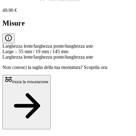
Nessuna
valutazione
49,90 €
La
valutazione
media
Misure
è
di
0.0
su
5.
Larghezza lente/larghezza ponte/lunghezza aste
Leggi
Large – 55 mm / 19 mm / 145 mm
0
Larghezza lente/larghezza ponte/lunghezza aste
recensioni
Stesso
Non conosci la taglia della tua montatura?
Scoprila ora:
link
alla
pagina.
Inizia la misurazione