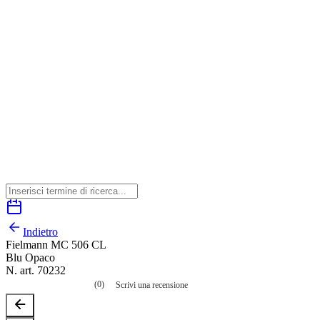
Indietro
Fielmann MC 506 CL
Blu Opaco
N. art. 70232
(0)
Scrivi una recensione
Nessuna
valutazione
La