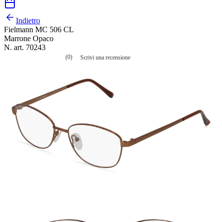
Indietro
Fielmann MC 506 CL
Marrone Opaco
N. art. 70243
(0)
Scrivi una recensione
Nessuna
valutazione
La
valutazione
media
è
di
0.0
su
5.
Leggi
0
recensioni
Stesso
link
alla
pagina.