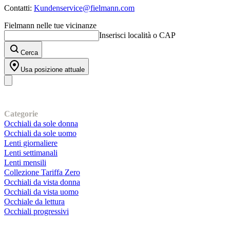
Contatti:
Kundenservice@fielmann.com
Fielmann nelle tue vicinanze
Inserisci località o CAP
Cerca
Usa posizione attuale
I nostri prodotti
Categorie
Occhiali da sole donna
Occhiali da sole uomo
Lenti giornaliere
Lenti settimanali
Lenti mensili
Collezione Tariffa Zero
Occhiali da vista donna
Occhiali da vista uomo
Occhiale da lettura
Occhiali progressivi