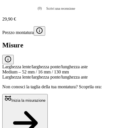
(0)
Scrivi una recensione
Nessuna
valutazione
29,90 €
La
valutazione
media
Prezzo montatura
è
di
0.0
Misure
su
5.
Leggi
0
recensioni
Larghezza lente/larghezza ponte/lunghezza aste
Stesso
Medium – 52 mm / 16 mm / 130 mm
link
Larghezza lente/larghezza ponte/lunghezza aste
alla
pagina.
Non conosci la taglia della tua montatura?
Scoprila ora:
Inizia la misurazione