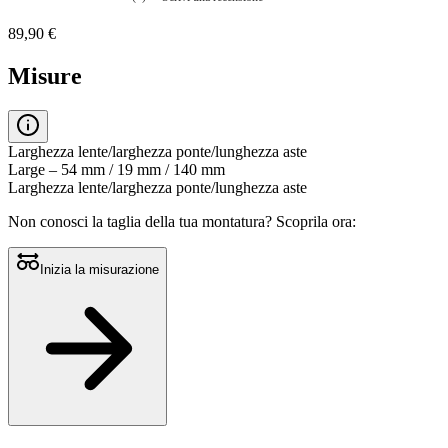
Nessuna
valutazione
89,90 €
La
valutazione
media
Misure
è
di
0.0
su
5.
Larghezza lente/larghezza ponte/lunghezza aste
Leggi
Large – 54 mm / 19 mm / 140 mm
0
Larghezza lente/larghezza ponte/lunghezza aste
recensioni
Stesso
Non conosci la taglia della tua montatura?
Scoprila ora:
link
alla
pagina.
Inizia la misurazione