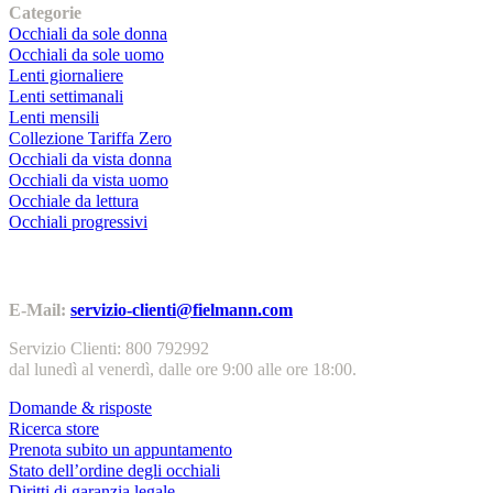
Categorie
Occhiali da sole donna
Occhiali da sole uomo
Lenti giornaliere
Lenti settimanali
Lenti mensili
Collezione Tariffa Zero
Occhiali da vista donna
Occhiali da vista uomo
Occhiale da lettura
Occhiali progressivi
Contatti | Info
E-Mail:
servizio-clienti@fielmann.com
Servizio Clienti: 800 792992
dal lunedì al venerdì, dalle ore 9:00 alle ore 18:00.
Domande & risposte
Ricerca store
Prenota subito un appuntamento
Stato dell’ordine degli occhiali
Diritti di garanzia legale