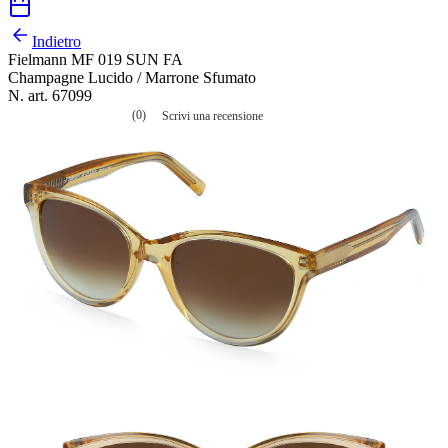
Indietro
Fielmann MF 019 SUN FA
Champagne Lucido / Marrone Sfumato
N. art. 67099
(0)
Scrivi una recensione
Nessuna
valutazione
La
valutazione
media
è
di
0.0
su
5.
Leggi
0
recensioni
Stesso
link
alla
pagina.