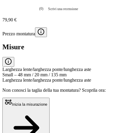
(0)
Scrivi una recensione
Nessuna
valutazione
79,90 €
La
valutazione
media
Prezzo montatura
è
di
0.0
Misure
su
5.
Leggi
0
recensioni
Larghezza lente/larghezza ponte/lunghezza aste
Stesso
Small – 48 mm / 20 mm / 135 mm
link
Larghezza lente/larghezza ponte/lunghezza aste
alla
pagina.
Non conosci la taglia della tua montatura?
Scoprila ora:
Inizia la misurazione