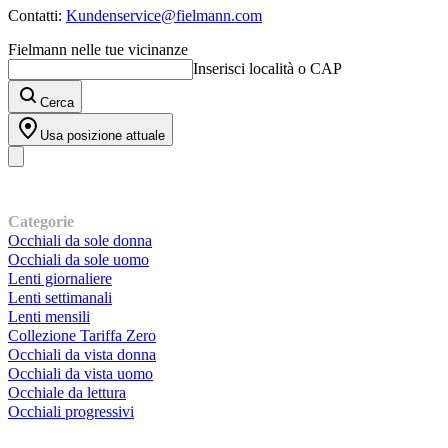
Contatti:
Kundenservice@fielmann.com
Fielmann nelle tue vicinanze
Inserisci località o CAP
Cerca
Usa posizione attuale
I nostri prodotti
Categorie
Occhiali da sole donna
Occhiali da sole uomo
Lenti giornaliere
Lenti settimanali
Lenti mensili
Collezione Tariffa Zero
Occhiali da vista donna
Occhiali da vista uomo
Occhiale da lettura
Occhiali progressivi