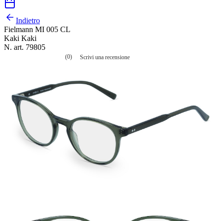
Indietro
Fielmann MI 005 CL
Kaki Kaki
N. art. 79805
(0)
Scrivi una recensione
Nessuna
valutazione
La
valutazione
media
è
di
0.0
su
5.
Leggi
0
recensioni
Stesso
link
alla
pagina.