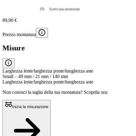
(0)
Scrivi una recensione
Nessuna
valutazione
89,90 €
La
valutazione
media
Prezzo montatura
è
di
0.0
Misure
su
5.
Leggi
0
recensioni
Larghezza lente/larghezza ponte/lunghezza aste
Stesso
Small – 49 mm / 21 mm / 140 mm
link
Larghezza lente/larghezza ponte/lunghezza aste
alla
pagina.
Non conosci la taglia della tua montatura?
Scoprila ora:
Inizia la misurazione