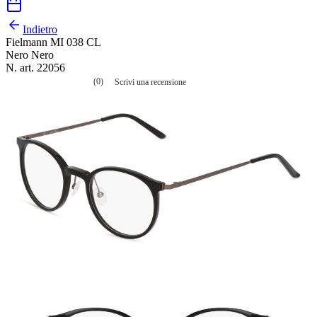
Indietro
Fielmann MI 038 CL
Nero Nero
N. art. 22056
(0)
Scrivi una recensione
Nessuna
valutazione
La
valutazione
media
è
di
0.0
su
5.
Leggi
0
recensioni
Stesso
link
alla
pagina.