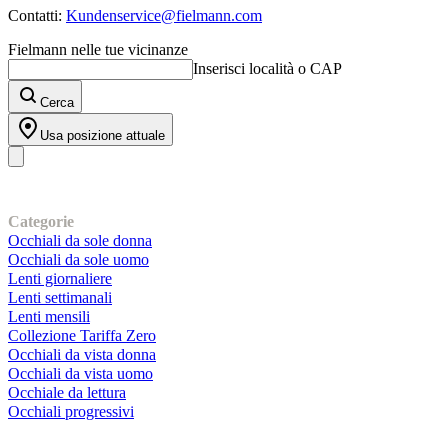
Contatti:
Kundenservice@fielmann.com
Fielmann nelle tue vicinanze
Inserisci località o CAP
Cerca
Usa posizione attuale
I nostri prodotti
Categorie
Occhiali da sole donna
Occhiali da sole uomo
Lenti giornaliere
Lenti settimanali
Lenti mensili
Collezione Tariffa Zero
Occhiali da vista donna
Occhiali da vista uomo
Occhiale da lettura
Occhiali progressivi