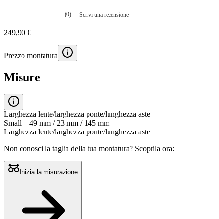
(0)
Scrivi una recensione
Nessuna
valutazione
249,90 €
La
valutazione
media
Prezzo montatura
è
di
0.0
Misure
su
5.
Leggi
0
recensioni
Larghezza lente/larghezza ponte/lunghezza aste
Stesso
Small – 49 mm / 23 mm / 145 mm
link
Larghezza lente/larghezza ponte/lunghezza aste
alla
pagina.
Non conosci la taglia della tua montatura?
Scoprila ora:
Inizia la misurazione