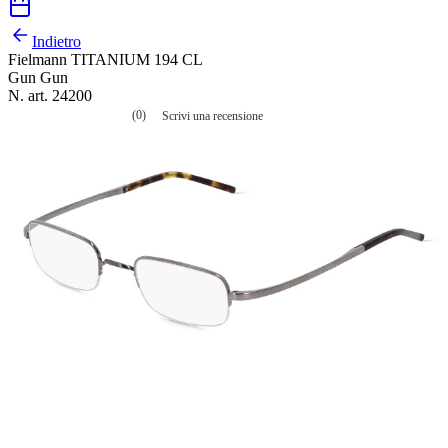
Indietro
Fielmann TITANIUM 194 CL
Gun Gun
N. art. 24200
(0)
Scrivi una recensione
Nessuna
valutazione
La
valutazione
media
è
di
0.0
su
5.
Leggi
0
recensioni
Stesso
link
alla
pagina.