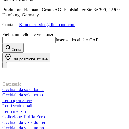
Produttore: Fielmann Group AG, Fuhlsbüttler Straße 399, 22309
Hamburg, Germany
Contatti:
Kundenservice@fielmann.com
Fielmann nelle tue vicinanze
Inserisci località o CAP
Cerca
Usa posizione attuale
I nostri prodotti
Categorie
Occhiali da sole donna
Occhiali da sole uomo
Lenti giornaliere
Lenti settimanali
Lenti mensili
Collezione Tariffa Zero
Occhiali da vista donna
Occhiali da vista uomo