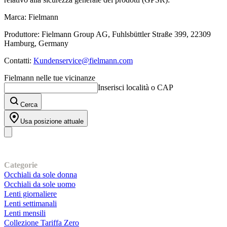
Marca: Fielmann
Produttore: Fielmann Group AG, Fuhlsbüttler Straße 399, 22309
Hamburg, Germany
Contatti:
Kundenservice@fielmann.com
Fielmann nelle tue vicinanze
Inserisci località o CAP
Cerca
Usa posizione attuale
I nostri prodotti
Categorie
Occhiali da sole donna
Occhiali da sole uomo
Lenti giornaliere
Lenti settimanali
Lenti mensili
Collezione Tariffa Zero