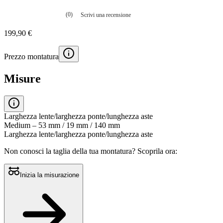
(0)
Scrivi una recensione
Nessuna
valutazione
199,90 €
La
valutazione
media
Prezzo montatura
è
di
0.0
Misure
su
5.
Leggi
0
recensioni
Larghezza lente/larghezza ponte/lunghezza aste
Stesso
Medium – 53 mm / 19 mm / 140 mm
link
Larghezza lente/larghezza ponte/lunghezza aste
alla
pagina.
Non conosci la taglia della tua montatura?
Scoprila ora:
Inizia la misurazione