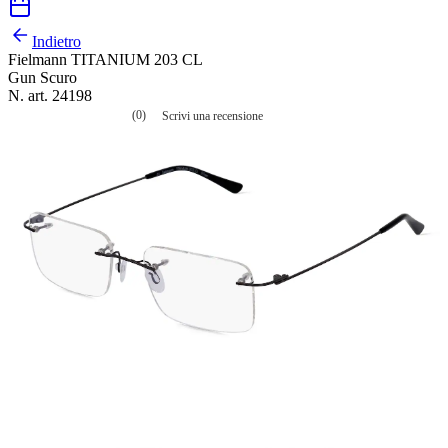
Indietro
Fielmann TITANIUM 203 CL
Gun Scuro
N. art. 24198
(0)
Scrivi una recensione
Nessuna
valutazione
La
valutazione
media
è
di
0.0
su
5.
Leggi
0
recensioni
Stesso
link
alla
pagina.