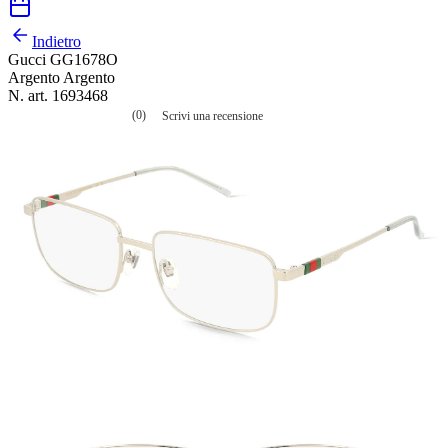
Indietro
Gucci GG1678O
Argento Argento
N. art. 1693468
(0)
Scrivi una recensione
Nessuna
valutazione
La
valutazione
media
è
di
0.0
su
5.
Leggi
0
recensioni
Stesso
link
alla
pagina.