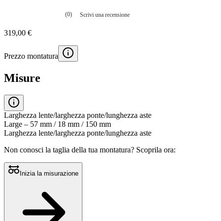
(0)
Scrivi una recensione
Nessuna
valutazione
319,00 €
La
valutazione
media
Prezzo montatura
è
di
0.0
Misure
su
5.
Leggi
0
recensioni
Larghezza lente/larghezza ponte/lunghezza aste
Stesso
Large – 57 mm / 18 mm / 150 mm
link
Larghezza lente/larghezza ponte/lunghezza aste
alla
pagina.
Non conosci la taglia della tua montatura?
Scoprila ora:
Inizia la misurazione