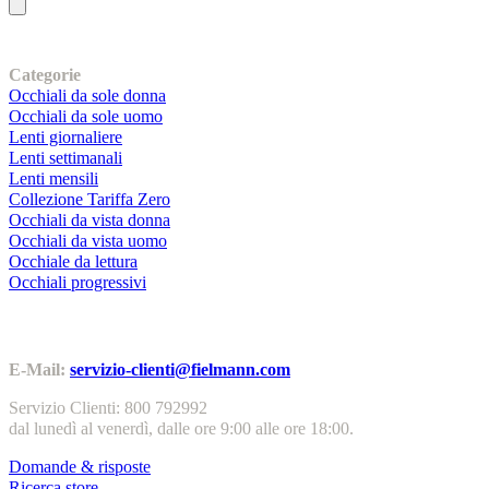
I nostri prodotti
Categorie
Occhiali da sole donna
Occhiali da sole uomo
Lenti giornaliere
Lenti settimanali
Lenti mensili
Collezione Tariffa Zero
Occhiali da vista donna
Occhiali da vista uomo
Occhiale da lettura
Occhiali progressivi
Contatti | Info
E-Mail:
servizio-clienti@fielmann.com
Servizio Clienti: 800 792992
dal lunedì al venerdì, dalle ore 9:00 alle ore 18:00.
Domande & risposte
Ricerca store