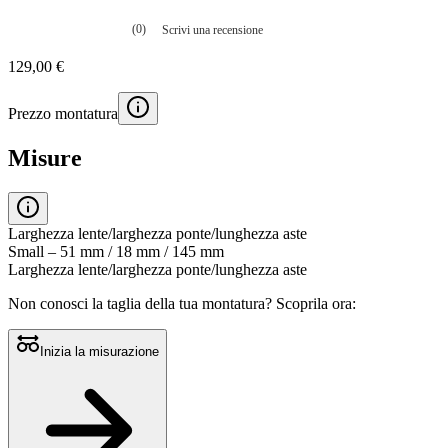
(0)
Scrivi una recensione
Nessuna
valutazione
129,00 €
La
valutazione
media
Prezzo montatura
è
di
0.0
Misure
su
5.
Leggi
0
recensioni
Larghezza lente/larghezza ponte/lunghezza aste
Stesso
Small – 51 mm / 18 mm / 145 mm
link
Larghezza lente/larghezza ponte/lunghezza aste
alla
pagina.
Non conosci la taglia della tua montatura?
Scoprila ora:
Inizia la misurazione