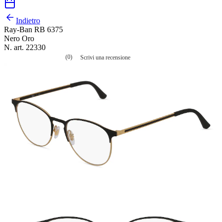
Indietro
Ray-Ban RB 6375
Nero Oro
N. art. 22330
(0)
Scrivi una recensione
Nessuna
valutazione
La
valutazione
media
è
di
0.0
su
5.
Leggi
0
recensioni
Stesso
link
alla
pagina.