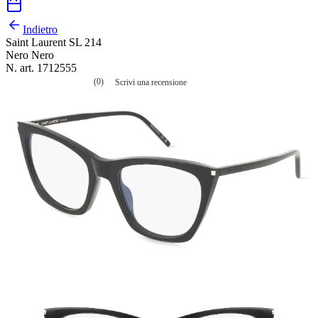
Indietro
Saint Laurent SL 214
Nero Nero
N. art. 1712555
(0)
Scrivi una recensione
Nessuna
valutazione
La
valutazione
media
è
di
0.0
su
5.
Leggi
0
recensioni
Stesso
link
alla
pagina.