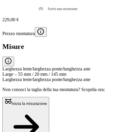
(0)
Scrivi una recensione
Nessuna
valutazione
229,00 €
La
valutazione
media
Prezzo montatura
è
di
0.0
Misure
su
5.
Leggi
0
recensioni
Larghezza lente/larghezza ponte/lunghezza aste
Stesso
Large – 55 mm / 20 mm / 145 mm
link
Larghezza lente/larghezza ponte/lunghezza aste
alla
pagina.
Non conosci la taglia della tua montatura?
Scoprila ora:
Inizia la misurazione