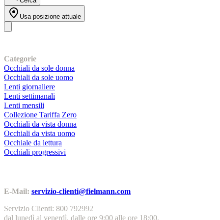
Cerca
Usa posizione attuale
I nostri prodotti
Categorie
Occhiali da sole donna
Occhiali da sole uomo
Lenti giornaliere
Lenti settimanali
Lenti mensili
Collezione Tariffa Zero
Occhiali da vista donna
Occhiali da vista uomo
Occhiale da lettura
Occhiali progressivi
Contatti | Info
E-Mail:
servizio-clienti@fielmann.com
Servizio Clienti: 800 792992
dal lunedì al venerdì, dalle ore 9:00 alle ore 18:00.