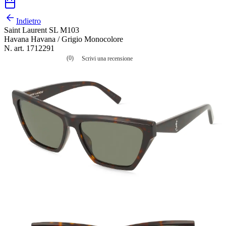
Indietro
Saint Laurent SL M103
Havana Havana / Grigio Monocolore
N. art. 1712291
(0)
Scrivi una recensione
Nessuna
valutazione
La
valutazione
media
è
di
0.0
su
5.
Leggi
0
recensioni
Stesso
link
alla
pagina.