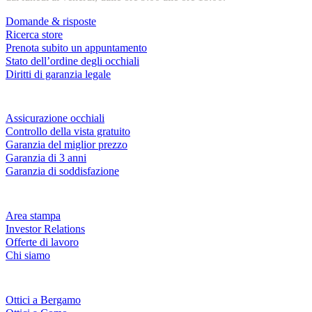
Domande & risposte
Ricerca store
Prenota subito un appuntamento
Stato dell’ordine degli occhiali
Diritti di garanzia legale
Servizi & garanzie
Assicurazione occhiali
Controllo della vista gratuito
Garanzia del miglior prezzo
Garanzia di 3 anni
Garanzia di soddisfazione
Azienda
Area stampa
Investor Relations
Offerte di lavoro
Chi siamo
Fielmann nelle tue vicinanze
Ottici a Bergamo