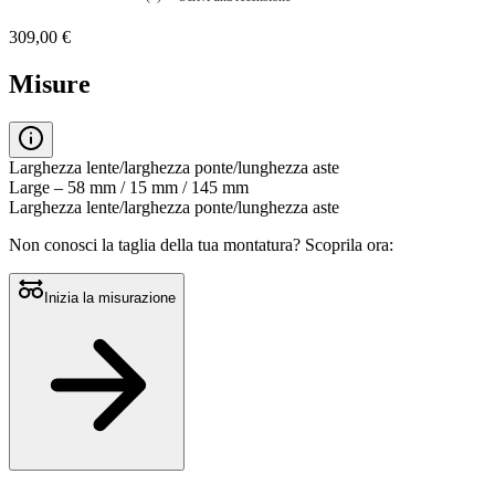
Nessuna
valutazione
309,00 €
La
valutazione
media
Misure
è
di
0.0
su
5.
Larghezza lente/larghezza ponte/lunghezza aste
Leggi
Large – 58 mm / 15 mm / 145 mm
0
Larghezza lente/larghezza ponte/lunghezza aste
recensioni
Stesso
Non conosci la taglia della tua montatura?
Scoprila ora:
link
alla
pagina.
Inizia la misurazione