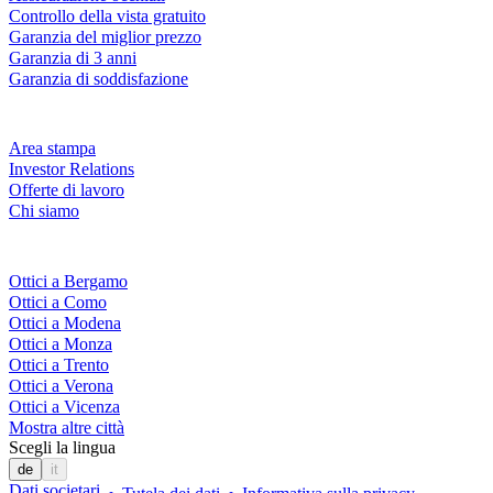
Controllo della vista gratuito
Garanzia del miglior prezzo
Garanzia di 3 anni
Garanzia di soddisfazione
Azienda
Area stampa
Investor Relations
Offerte di lavoro
Chi siamo
Fielmann nelle tue vicinanze
Ottici a Bergamo
Ottici a Como
Ottici a Modena
Ottici a Monza
Ottici a Trento
Ottici a Verona
Ottici a Vicenza
Mostra altre città
Scegli la lingua
de
it
Dati societari