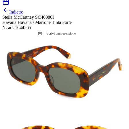
Indietro
Stella McCartney SC40080I
Havana Havana / Marrone Tinta Forte
N. art. 1644265
(0)
Scrivi una recensione
Nessuna
valutazione
La
valutazione
media
è
di
0.0
su
5.
Leggi
0
recensioni
Stesso
link
alla
pagina.