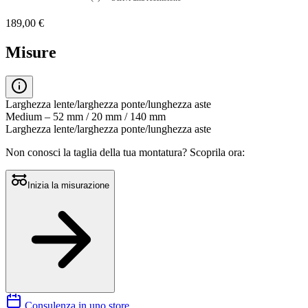
Nessuna
valutazione
189,00 €
La
valutazione
media
Misure
è
di
0.0
su
5.
Larghezza lente/larghezza ponte/lunghezza aste
Leggi
Medium – 52 mm / 20 mm / 140 mm
0
Larghezza lente/larghezza ponte/lunghezza aste
recensioni
Stesso
Non conosci la taglia della tua montatura?
Scoprila ora:
link
alla
pagina.
Inizia la misurazione
Consulenza in uno store