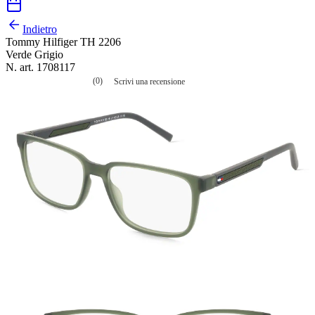
Indietro
Tommy Hilfiger TH 2206
Verde Grigio
N. art. 1708117
(0)
Scrivi una recensione
Nessuna
valutazione
La
valutazione
media
è
di
0.0
su
5.
Leggi
0
recensioni
Stesso
link
alla
pagina.