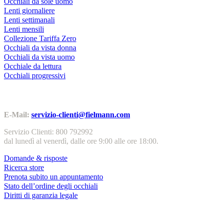
Occhiali da sole uomo
Lenti giornaliere
Lenti settimanali
Lenti mensili
Collezione Tariffa Zero
Occhiali da vista donna
Occhiali da vista uomo
Occhiale da lettura
Occhiali progressivi
Contatti | Info
E-Mail:
servizio-clienti@fielmann.com
Servizio Clienti: 800 792992
dal lunedì al venerdì, dalle ore 9:00 alle ore 18:00.
Domande & risposte
Ricerca store
Prenota subito un appuntamento
Stato dell’ordine degli occhiali
Diritti di garanzia legale
Servizi & garanzie