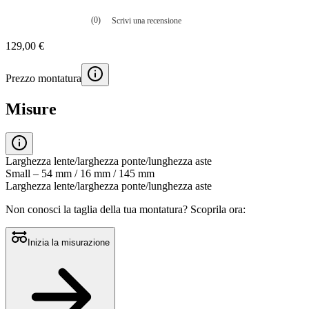
(0)
Scrivi una recensione
Nessuna
valutazione
129,00 €
La
valutazione
media
Prezzo montatura
è
di
0.0
Misure
su
5.
Leggi
0
recensioni
Larghezza lente/larghezza ponte/lunghezza aste
Stesso
Small – 54 mm / 16 mm / 145 mm
link
Larghezza lente/larghezza ponte/lunghezza aste
alla
pagina.
Non conosci la taglia della tua montatura?
Scoprila ora:
Inizia la misurazione