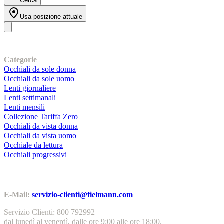
Cerca
Usa posizione attuale
I nostri prodotti
Categorie
Occhiali da sole donna
Occhiali da sole uomo
Lenti giornaliere
Lenti settimanali
Lenti mensili
Collezione Tariffa Zero
Occhiali da vista donna
Occhiali da vista uomo
Occhiale da lettura
Occhiali progressivi
Contatti | Info
E-Mail:
servizio-clienti@fielmann.com
Servizio Clienti: 800 792992
dal lunedì al venerdì, dalle ore 9:00 alle ore 18:00.