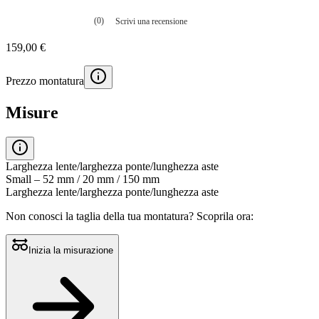
(0)
Scrivi una recensione
Nessuna
valutazione
159,00 €
La
valutazione
media
Prezzo montatura
è
di
0.0
Misure
su
5.
Leggi
0
recensioni
Larghezza lente/larghezza ponte/lunghezza aste
Stesso
Small – 52 mm / 20 mm / 150 mm
link
Larghezza lente/larghezza ponte/lunghezza aste
alla
pagina.
Non conosci la taglia della tua montatura?
Scoprila ora:
Inizia la misurazione