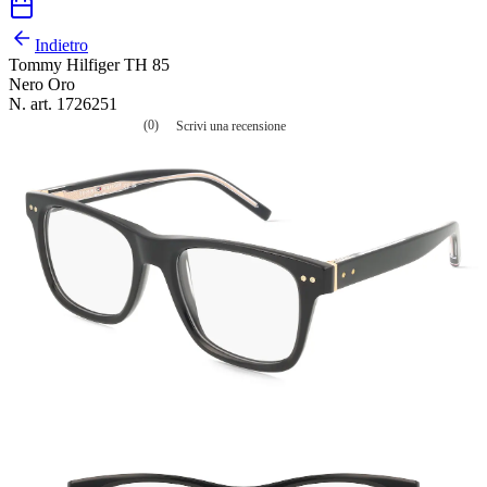
Indietro
Tommy Hilfiger TH 85
Nero Oro
N. art. 1726251
(0)
Scrivi una recensione
Nessuna
valutazione
La
valutazione
media
è
di
0.0
su
5.
Leggi
0
recensioni
Stesso
link
alla
pagina.