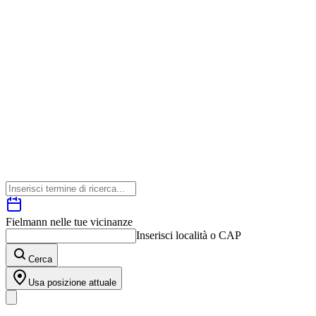
Fielmann nelle tue vicinanze
Inserisci località o CAP
Cerca
Usa posizione attuale
I nostri prodotti