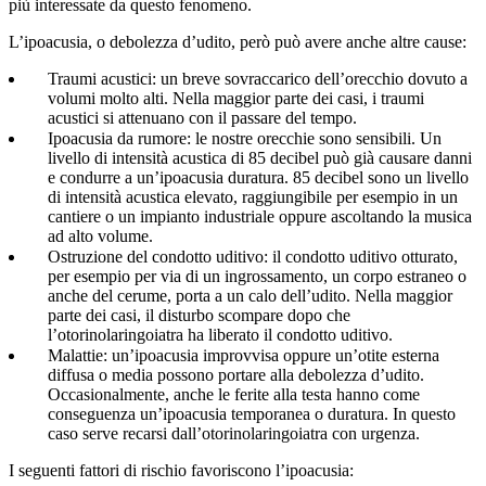
più interessate da questo fenomeno.
L’ipoacusia, o debolezza d’udito, però può avere anche altre cause:
Traumi acustici: un breve sovraccarico dell’orecchio dovuto a
volumi molto alti. Nella maggior parte dei casi, i traumi
acustici si attenuano con il passare del tempo.
Ipoacusia da rumore: le nostre orecchie sono sensibili. Un
livello di intensità acustica di 85 decibel può già causare danni
e condurre a un’ipoacusia duratura. 85 decibel sono un livello
di intensità acustica elevato, raggiungibile per esempio in un
cantiere o un impianto industriale oppure ascoltando la musica
ad alto volume.
Ostruzione del condotto uditivo: il condotto uditivo otturato,
per esempio per via di un ingrossamento, un corpo estraneo o
anche del cerume, porta a un calo dell’udito. Nella maggior
parte dei casi, il disturbo scompare dopo che
l’otorinolaringoiatra ha liberato il condotto uditivo.
Malattie: un’ipoacusia improvvisa oppure un’otite esterna
diffusa o media possono portare alla debolezza d’udito.
Occasionalmente, anche le ferite alla testa hanno come
conseguenza un’ipoacusia temporanea o duratura. In questo
caso serve recarsi dall’otorinolaringoiatra con urgenza.
I seguenti fattori di rischio favoriscono l’ipoacusia: