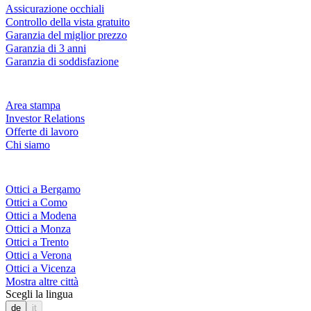
Assicurazione occhiali
Controllo della vista gratuito
Garanzia del miglior prezzo
Garanzia di 3 anni
Garanzia di soddisfazione
Azienda
Area stampa
Investor Relations
Offerte di lavoro
Chi siamo
Fielmann nelle tue vicinanze
Ottici a Bergamo
Ottici a Como
Ottici a Modena
Ottici a Monza
Ottici a Trento
Ottici a Verona
Ottici a Vicenza
Mostra altre città
Scegli la lingua
de
it