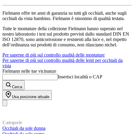
Fielmann offre tre anni di garanzia su tutti gli occhiali, anche sugli
occhiali da vista bambino. Fielmann è sinonimo di qualità testata.
Tutte le montature della collezione Fielmann hanno superato nel
nostro laboratorio i test sul prodotto previsti dallo standard DIN EN
ISO 12870, sono anticorrosione e resistenti alla luce e, nel rispetto
dell’ordinanza sui prodotti di consumo, non rilasciano nichel.
Per saperne di più sul controllo qualità delle montature
Per saperne di più sul controllo qualità delle lenti per occhiali da
vista
Fielmann nelle tue vicinanze
Inserisci località o CAP
Cerca
Usa posizione attuale
I nostri prodotti
Categorie
Occhiali da sole donna
Occhiali da sole uomo