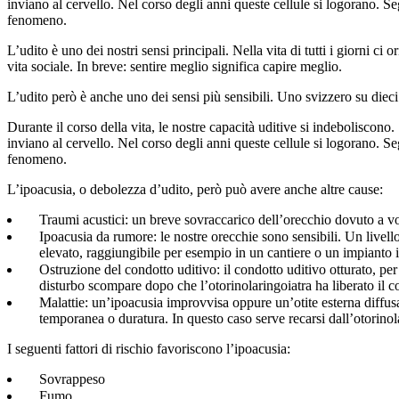
inviano al cervello. Nel corso degli anni queste cellule si logorano. 
fenomeno.
L’udito è uno dei nostri sensi principali. Nella vita di tutti i giorni ci
vita sociale. In breve: sentire meglio significa capire meglio.
L’udito però è anche uno dei sensi più sensibili. Uno svizzero su dieci 
Durante il corso della vita, le nostre capacità uditive si indeboliscono.
inviano al cervello. Nel corso degli anni queste cellule si logorano. 
fenomeno.
L’ipoacusia, o debolezza d’udito, però può avere anche altre cause:
Traumi acustici: un breve sovraccarico dell’orecchio dovuto a vol
Ipoacusia da rumore: le nostre orecchie sono sensibili. Un livello
elevato, raggiungibile per esempio in un cantiere o un impianto 
Ostruzione del condotto uditivo: il condotto uditivo otturato, pe
disturbo scompare dopo che l’otorinolaringoiatra ha liberato il c
Malattie: un’ipoacusia improvvisa oppure un’otite esterna diffu
temporanea o duratura. In questo caso serve recarsi dall’otorino
I seguenti fattori di rischio favoriscono l’ipoacusia:
Sovrappeso
Fumo