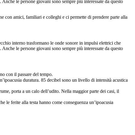
ta. Anche le persone giovani sono sempre più interessate da questo
one con amici, familiari e colleghi e ci permette di prendere parte alla
orecchio interno trasformano le onde sonore in impulsi elettrici che
ta. Anche le persone giovani sono sempre più interessate da questo
ano con il passare del tempo.
n’ipoacusia duratura. 85 decibel sono un livello di intensità acustica
me, porta a un calo dell’udito. Nella maggior parte dei casi, il
che le ferite alla testa hanno come conseguenza un’ipoacusia