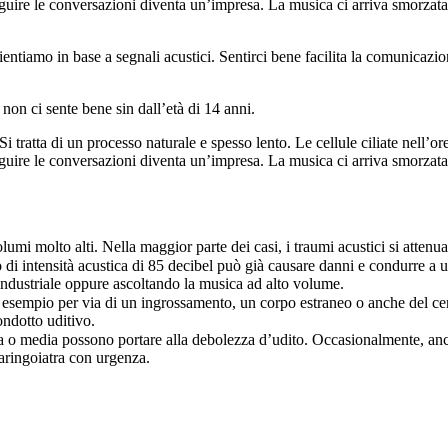
Seguire le conversazioni diventa un’impresa. La musica ci arriva smorza
 orientiamo in base a segnali acustici. Sentirci bene facilita la comunicazi
non ci sente bene sin dall’età di 14 anni.
 Si tratta di un processo naturale e spesso lento. Le cellule ciliate nell’
Seguire le conversazioni diventa un’impresa. La musica ci arriva smorza
umi molto alti. Nella maggior parte dei casi, i traumi acustici si attenu
 di intensità acustica di 85 decibel può già causare danni e condurre a u
industriale oppure ascoltando la musica ad alto volume.
r esempio per via di un ingrossamento, un corpo estraneo o anche del ceru
ondotto uditivo.
sa o media possono portare alla debolezza d’udito. Occasionalmente, an
laringoiatra con urgenza.