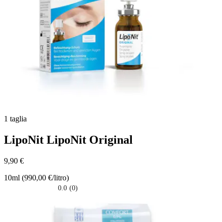
1 taglia
LipoNit
LipoNit Original
9,90 €
10ml (990,00 €/litro)
0.0
(0)
0.0
su
5
stelle.