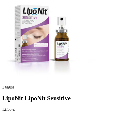
stelle.
1 taglia
LipoNit
LipoNit Sensitive
12,50 €