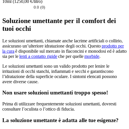
10ml (1250,00 €/litro)
0.0
(0)
0.0
su
Soluzione umettante per il comfort dei
5
stelle.
tuoi occhi
Le soluzioni umettanti, chiamate anche lacrime artificiali o collirio,
assicurano un’ulteriore idratazione degli occhi.
Questo
prodotto per
la cura
è disponibile sul mercato in flaconcini e monodosi ed è adatto
sia per le
lenti a contatto rigide
che per quelle
morbide
.
Le soluzioni umettanti sono un valido prodotto per lenire le
irritazioni di occhi stanchi, infiammati e secchi e garantiscono
l’idratazione della superficie oculare. I sintomi elencati possono
avere diverse cause.
Non usare soluzioni umettanti troppo spesso!
Prima di utilizzare frequentemente soluzioni umettanti, dovresti
consultare l’oculista o l’ottico di fiducia
.
La soluzione umettante è adatta alle tue esigenze?