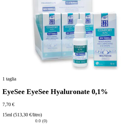
1 taglia
EyeSee
EyeSee Hyaluronate 0,1%
7,70 €
15ml (513,30 €/litro)
0.0
(0)
0.0
su
5