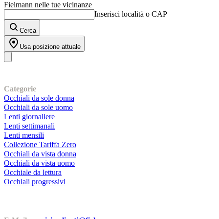
Fielmann nelle tue vicinanze
Inserisci località o CAP
Cerca
Usa posizione attuale
I nostri prodotti
Categorie
Occhiali da sole donna
Occhiali da sole uomo
Lenti giornaliere
Lenti settimanali
Lenti mensili
Collezione Tariffa Zero
Occhiali da vista donna
Occhiali da vista uomo
Occhiale da lettura
Occhiali progressivi
Contatti | Info