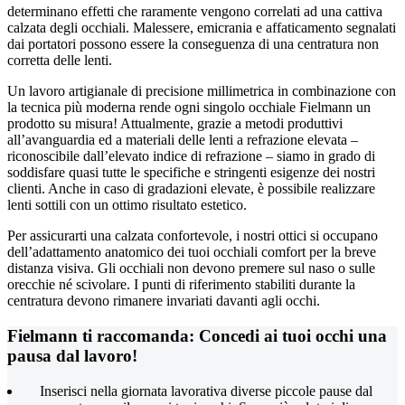
determinano effetti che raramente vengono correlati ad una cattiva
calzata degli occhiali. Malessere, emicrania e affaticamento segnalati
dai portatori possono essere la conseguenza di una centratura non
corretta delle lenti.
Un lavoro artigianale di precisione millimetrica in combinazione con
la tecnica più moderna rende ogni singolo occhiale Fielmann un
prodotto su misura! Attualmente, grazie a metodi produttivi
all’avanguardia ed a materiali delle lenti a refrazione elevata –
riconoscibile dall’elevato indice di refrazione – siamo in grado di
soddisfare quasi tutte le specifiche e stringenti esigenze dei nostri
clienti. Anche in caso di gradazioni elevate, è possibile realizzare
lenti sottili con un ottimo risultato estetico.
Per assicurarti una calzata confortevole, i nostri ottici si occupano
dell’adattamento anatomico dei tuoi occhiali comfort per la breve
distanza visiva. Gli occhiali non devono premere sul naso o sulle
orecchie né scivolare. I punti di riferimento stabiliti durante la
centratura devono rimanere invariati davanti agli occhi.
Fielmann ti raccomanda: Concedi ai tuoi occhi una
pausa dal lavoro!
Inserisci nella giornata lavorativa diverse piccole pause dal