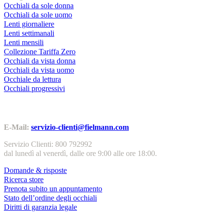
Occhiali da sole donna
Occhiali da sole uomo
Lenti giornaliere
Lenti settimanali
Lenti mensili
Collezione Tariffa Zero
Occhiali da vista donna
Occhiali da vista uomo
Occhiale da lettura
Occhiali progressivi
Contatti | Info
E-Mail:
servizio-clienti@fielmann.com
Servizio Clienti: 800 792992
dal lunedì al venerdì, dalle ore 9:00 alle ore 18:00.
Domande & risposte
Ricerca store
Prenota subito un appuntamento
Stato dell’ordine degli occhiali
Diritti di garanzia legale