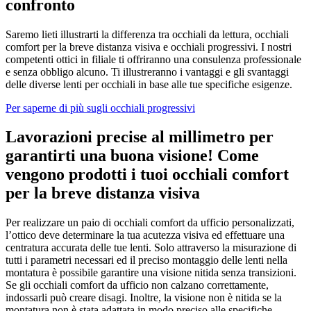
confronto
Saremo lieti illustrarti la differenza tra occhiali da lettura, occhiali
comfort per la breve distanza visiva e occhiali progressivi. I nostri
competenti ottici in filiale ti offriranno una consulenza professionale
e senza obbligo alcuno. Ti illustreranno i vantaggi e gli svantaggi
delle diverse lenti per occhiali in base alle tue specifiche esigenze.
Per saperne di più sugli occhiali progressivi
Lavorazioni precise al millimetro per
garantirti una buona visione! Come
vengono prodotti i tuoi occhiali comfort
per la breve distanza visiva
Per realizzare un paio di occhiali comfort da ufficio personalizzati,
l’ottico deve determinare la tua acutezza visiva ed effettuare una
centratura accurata delle tue lenti. Solo attraverso la misurazione di
tutti i parametri necessari ed il preciso montaggio delle lenti nella
montatura è possibile garantire una visione nitida senza transizioni.
Se gli occhiali comfort da ufficio non calzano correttamente,
indossarli può creare disagi. Inoltre, la visione non è nitida se la
montatura non è stata adattata in modo preciso alle specifiche