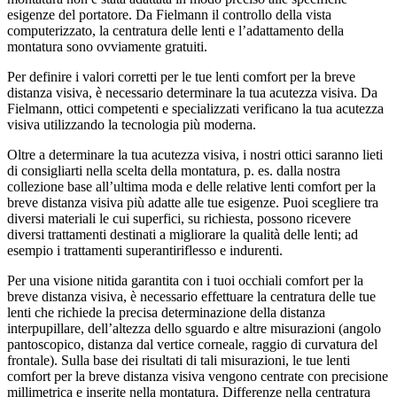
esigenze del portatore. Da Fielmann il controllo della vista
computerizzato, la centratura delle lenti e l’adattamento della
montatura sono ovviamente gratuiti.
Per definire i valori corretti per le tue lenti comfort per la breve
distanza visiva, è necessario determinare la tua acutezza visiva. Da
Fielmann, ottici competenti e specializzati verificano la tua acutezza
visiva utilizzando la tecnologia più moderna.
Oltre a determinare la tua acutezza visiva, i nostri ottici saranno lieti
di consigliarti nella scelta della montatura, p. es. dalla nostra
collezione base all’ultima moda e delle relative lenti comfort per la
breve distanza visiva più adatte alle tue esigenze. Puoi scegliere tra
diversi materiali le cui superfici, su richiesta, possono ricevere
diversi trattamenti destinati a migliorare la qualità delle lenti; ad
esempio i trattamenti superantiriflesso e indurenti.
Per una visione nitida garantita con i tuoi occhiali comfort per la
breve distanza visiva, è necessario effettuare la centratura delle tue
lenti che richiede la precisa determinazione della distanza
interpupillare, dell’altezza dello sguardo e altre misurazioni (angolo
pantoscopico, distanza dal vertice corneale, raggio di curvatura del
frontale). Sulla base dei risultati di tali misurazioni, le tue lenti
comfort per la breve distanza visiva vengono centrate con precisione
millimetrica e inserite nella montatura. Differenze nella centratura