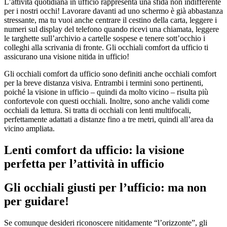
L’attività quotidiana in ufficio rappresenta una sfida non indifferente
per i nostri occhi! Lavorare davanti ad uno schermo è già abbastanza
stressante, ma tu vuoi anche centrare il cestino della carta, leggere i
numeri sul display del telefono quando ricevi una chiamata, leggere
le targhette sull’archivio a cartelle sospese e tenere sott’occhio i
colleghi alla scrivania di fronte. Gli occhiali comfort da ufficio ti
assicurano una visione nitida in ufficio!
Gli occhiali comfort da ufficio sono definiti anche occhiali comfort
per la breve distanza visiva. Entrambi i termini sono pertinenti,
poiché la visione in ufficio – quindi da molto vicino – risulta più
confortevole con questi occhiali. Inoltre, sono anche validi come
occhiali da lettura. Si tratta di occhiali con lenti multifocali,
perfettamente adattati a distanze fino a tre metri, quindi all’area da
vicino ampliata.
Lenti comfort da ufficio: la visione
perfetta per l’attività in ufficio
Gli occhiali giusti per l’ufficio: ma non
per guidare!
Se comunque desideri riconoscere nitidamente “l’orizzonteˮ, gli