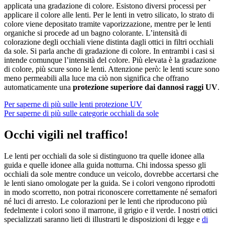
applicata una gradazione di colore. Esistono diversi processi per
applicare il colore alle lenti. Per le lenti in vetro silicato, lo strato di
colore viene depositato tramite vaporizzazione, mentre per le lenti
organiche si procede ad un bagno colorante. L’intensità di
colorazione degli occhiali viene distinta dagli ottici in filtri occhiali
da sole. Si parla anche di gradazione di colore. In entrambi i casi si
intende comunque l’intensità del colore. Più elevata è la gradazione
di colore, più scure sono le lenti. Attenzione però: le lenti scure sono
meno permeabili alla luce ma ciò non significa che offrano
automaticamente una
protezione superiore dai dannosi raggi UV
.
Per saperne di più sulle lenti protezione UV
Per saperne di più sulle categorie occhiali da sole
Occhi vigili nel traffico!
Le lenti per occhiali da sole si distinguono tra quelle idonee alla
guida e quelle idonee alla guida notturna. Chi indossa spesso gli
occhiali da sole mentre conduce un veicolo, dovrebbe accertarsi che
le lenti siano omologate per la guida. Se i colori vengono riprodotti
in modo scorretto, non potrai riconoscere correttamente né semafori
né luci di arresto. Le colorazioni per le lenti che riproducono più
fedelmente i colori sono il marrone, il grigio e il verde. I nostri ottici
specializzati saranno lieti di illustrarti le disposizioni di legge e
di