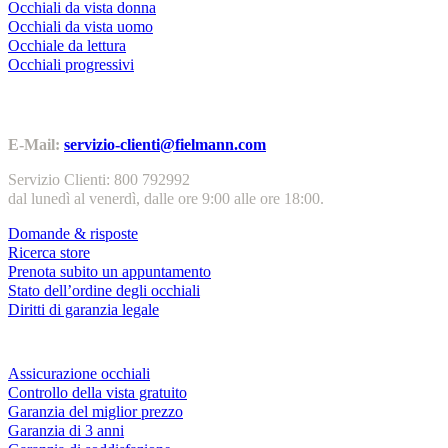
Occhiali da vista donna
Occhiali da vista uomo
Occhiale da lettura
Occhiali progressivi
Contatti | Info
E-Mail:
servizio-clienti@fielmann.com
Servizio Clienti: 800 792992
dal lunedì al venerdì, dalle ore 9:00 alle ore 18:00.
Domande & risposte
Ricerca store
Prenota subito un appuntamento
Stato dell’ordine degli occhiali
Diritti di garanzia legale
Servizi & garanzie
Assicurazione occhiali
Controllo della vista gratuito
Garanzia del miglior prezzo
Garanzia di 3 anni