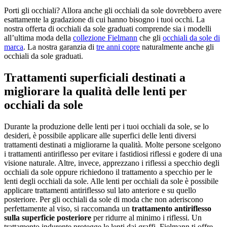
Porti gli occhiali? Allora anche gli occhiali da sole dovrebbero avere
esattamente la gradazione di cui hanno bisogno i tuoi occhi. La
nostra offerta di occhiali da sole graduati comprende sia i modelli
all’ultima moda della
collezione Fielmann
che gli
occhiali da sole di
marca
. La nostra garanzia di
tre anni copre
naturalmente anche gli
occhiali da sole graduati.
Trattamenti superficiali destinati a
migliorare la qualità delle lenti per
occhiali da sole
Durante la produzione delle lenti per i tuoi occhiali da sole, se lo
desideri, è possibile applicare alle superfici delle lenti diversi
trattamenti destinati a migliorarne la qualità. Molte persone scelgono
i trattamenti antiriflesso per evitare i fastidiosi riflessi e godere di una
visione naturale. Altre, invece, apprezzano i riflessi a specchio degli
occhiali da sole oppure richiedono il trattamento a specchio per le
lenti degli occhiali da sole. Alle lenti per occhiali da sole è possibile
applicare trattamenti antiriflesso sul lato anteriore e su quello
posteriore. Per gli occhiali da sole di moda che non aderiscono
perfettamente al viso, si raccomanda un
trattamento antiriflesso
sulla superficie posteriore
per ridurre al minimo i riflessi. Un
trattamento indurente protegge le lenti dai graffi. Fielmann ti offre