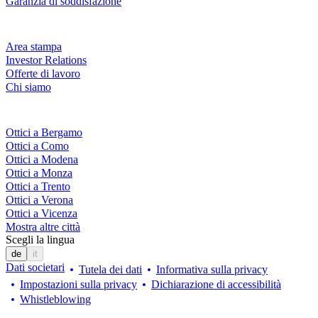
Garanzia di soddisfazione
Azienda
Area stampa
Investor Relations
Offerte di lavoro
Chi siamo
Fielmann nelle tue vicinanze
Ottici a Bergamo
Ottici a Como
Ottici a Modena
Ottici a Monza
Ottici a Trento
Ottici a Verona
Ottici a Vicenza
Mostra altre città
Scegli la lingua
de
it
Dati societari
Tutela dei dati
Informativa sulla privacy
Impostazioni sulla privacy
Dichiarazione di accessibilità
Whistleblowing