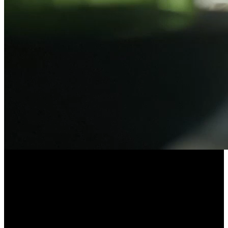
Ti vediamo davvero
Ti vediamo davvero
Il tuo sguardo è al centro di ogni nostra scelta
Occhiali graduati a partire da 49€