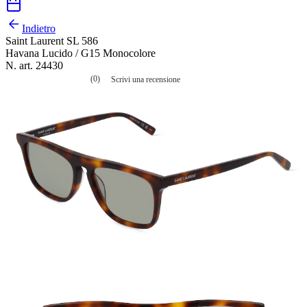
Indietro
Saint Laurent SL 586
Havana Lucido / G15 Monocolore
N. art. 24430
(0)
Scrivi una recensione
Nessuna
valutazione
La
valutazione
media
è
di
0.0
su
5.
Leggi
0
recensioni
Stesso
link
alla
pagina.