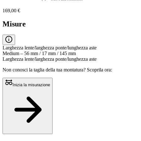
Nessuna
valutazione
169,00 €
La
valutazione
media
Misure
è
di
0.0
su
5.
Larghezza lente/larghezza ponte/lunghezza aste
Leggi
Medium – 56 mm / 17 mm / 145 mm
0
Larghezza lente/larghezza ponte/lunghezza aste
recensioni
Stesso
Non conosci la taglia della tua montatura?
Scoprila ora:
link
alla
pagina.
Inizia la misurazione