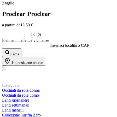
2 taglie
Proclear
Proclear
a partire da
13,50 €
0.0
(0)
0.0
Fielmann nelle tue vicinanze
su
Inserisci località o CAP
5
stelle.
Cerca
Usa posizione attuale
I nostri prodotti
Categorie
Occhiali da sole donna
Occhiali da sole uomo
Lenti giornaliere
Lenti settimanali
Lenti mensili
Collezione Tariffa Zero