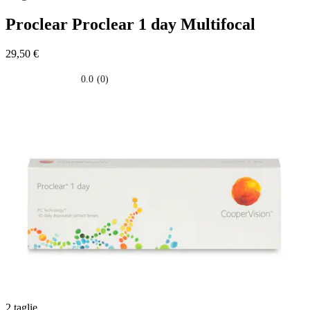
Proclear
Proclear 1 day Multifocal
29,50 €
0.0
(0)
0.0
su
5
stelle.
2 taglie