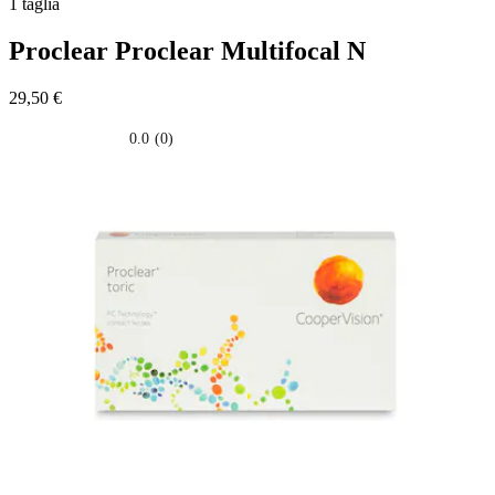
1 taglia
Proclear
Proclear Multifocal N
29,50 €
0.0
(0)
0.0
su
5
stelle.