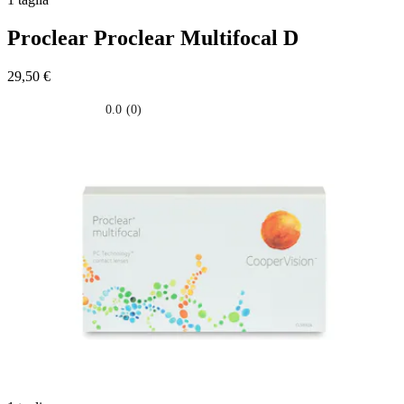
Proclear
Proclear Multifocal D
29,50 €
0.0
(0)
0.0
su
5
stelle.