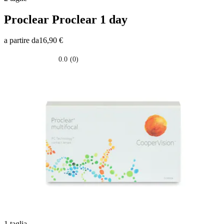
Proclear
Proclear 1 day
a partire da
16,90 €
0.0
(0)
0.0
su
5
stelle.
1 taglia