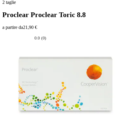
2 taglie
Proclear
Proclear Toric 8.8
a partire da
21,90 €
0.0
(0)
0.0
su
5
stelle.