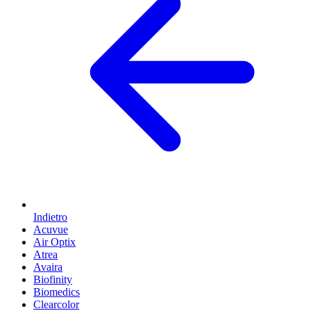
Indietro
Acuvue
Air Optix
Atrea
Avaira
Biofinity
Biomedics
Clearcolor