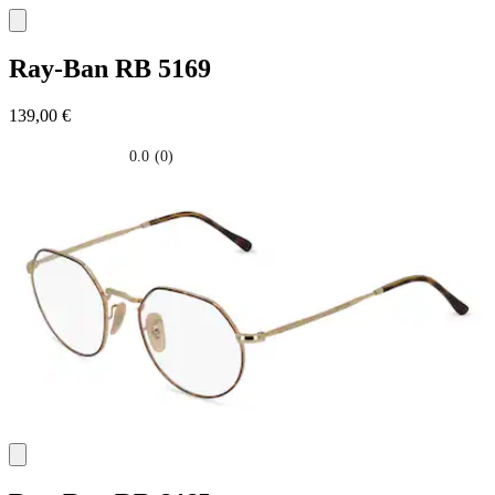
Ray-Ban
RB 5169
139,00 €
0.0
(0)
0.0
su
5
stelle.