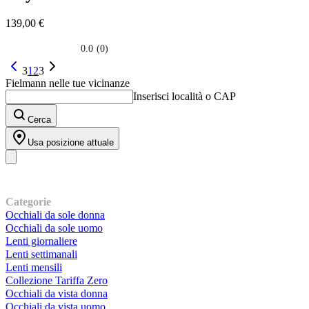
139,00 €
0.0
(0)
0.0
su
3
1
2
3
5
Fielmann nelle tue vicinanze
stelle.
Inserisci località o CAP
Cerca
Usa posizione attuale
I nostri prodotti
Categorie
Occhiali da sole donna
Occhiali da sole uomo
Lenti giornaliere
Lenti settimanali
Lenti mensili
Collezione Tariffa Zero
Occhiali da vista donna
Occhiali da vista uomo