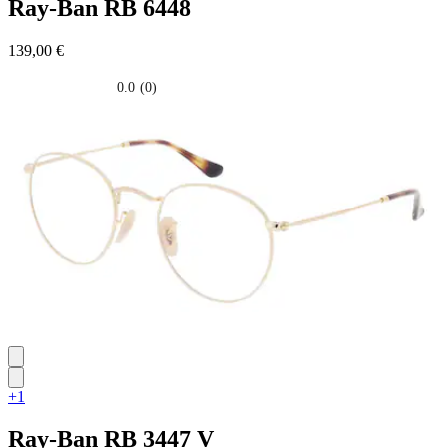
Ray-Ban
RB 6448
139,00 €
0.0
(0)
0.0
su
5
stelle.
+1
Ray-Ban
RB 3447 V