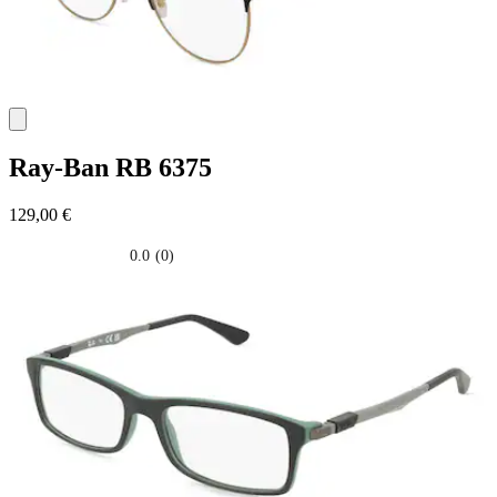
Ray-Ban
RB 6375
129,00 €
0.0
(0)
0.0
su
5
stelle.