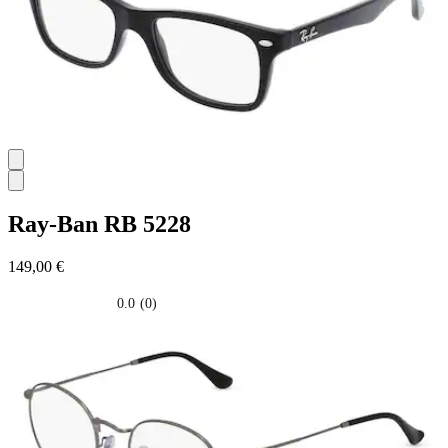
Ray-Ban
RB 5228
149,00 €
0.0
(0)
0.0
su
5
stelle.