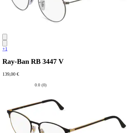
+1
Ray-Ban
RB 3447 V
139,00 €
0.0
(0)
0.0
su
5
stelle.