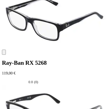
Ray-Ban
RX 5268
119,00 €
0.0
(0)
0.0
su
5
stelle.