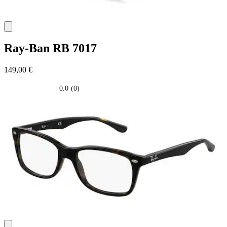
Ray-Ban
RB 7017
149,00 €
0.0
(0)
0.0
su
5
stelle.