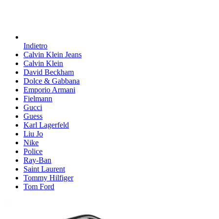
Indietro
Calvin Klein Jeans
Calvin Klein
David Beckham
Dolce & Gabbana
Emporio Armani
Fielmann
Gucci
Guess
Karl Lagerfeld
Liu Jo
Nike
Police
Ray-Ban
Saint Laurent
Tommy Hilfiger
Tom Ford