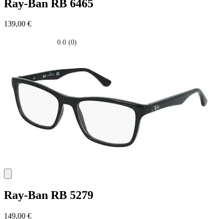
Ray-Ban
RB 6465
139,00 €
0.0
(0)
0.0
su
5
stelle.
Ray-Ban
RB 5279
149,00 €