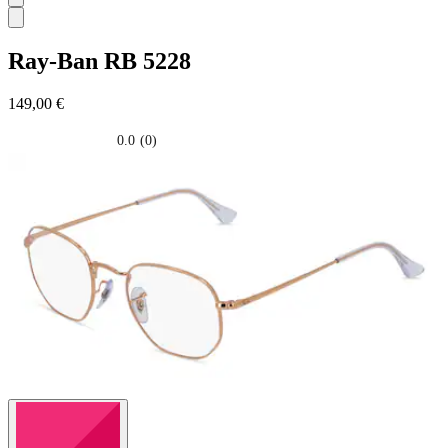
Ray-Ban
RB 5228
149,00 €
0.0
(0)
0.0
su
5
stelle.