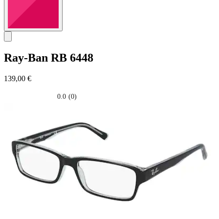
Ray-Ban
RB 6448
139,00 €
0.0
(0)
0.0
su
5
stelle.